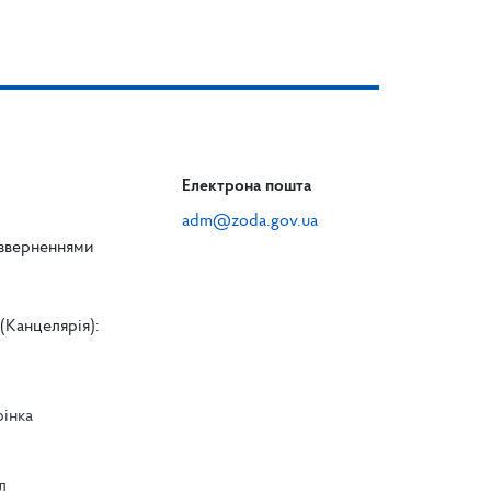
Електрона пошта
adm@zoda.gov.ua
 зверненнями
(Канцелярія):
рінка
л
л