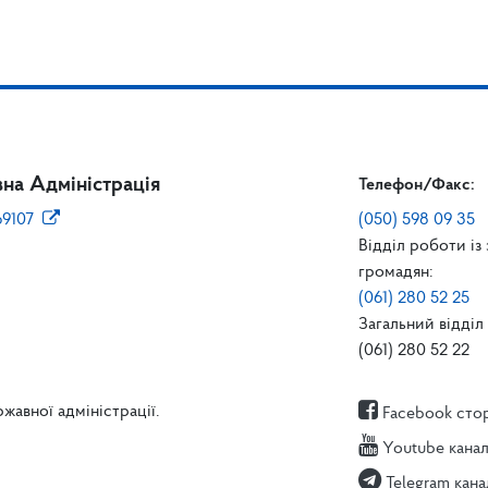
на Адміністрація
Телефон/Факс:
69107
(050) 598 09 35
Відділ роботи із
громадян:
(061) 280 52 25
Загальний відділ 
(061) 280 52 22
жавної адміністрації.
Facebook сто
Youtube кана
Telegram кана