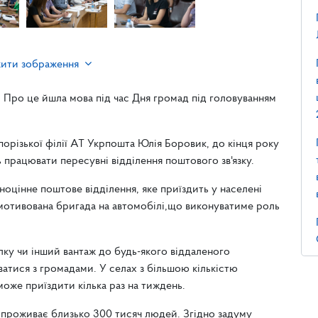
жити зображення
 Про це йшла мова під час Дня громад під головуванням
порізької філії АТ Укрпошта Юлія Боровик, до кінця року
ь працювати пересувні відділення поштового зв'язку.
ноцінне поштове відділення, яке приїздить у населені
мотивована бригада на автомобілі,що виконуватиме роль
ку чи інший вантаж до будь-якого віддаленого
атися з громадами. У селах з більшою кількістю
може приїздити кілька раз на тиждень.
е проживає близько 300 тисяч людей. Згідно задуму