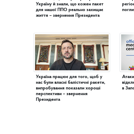
Україну й знали, що кожен пакет
регіо
для нашої ППО реально захищає
погл
життя – звернення Президента
Україна працює для того, щоб у
Атаки
нас були власні балістичні ракети,
відкл
випробування показали хороші
в Зап
перспективи – звернення
Президента