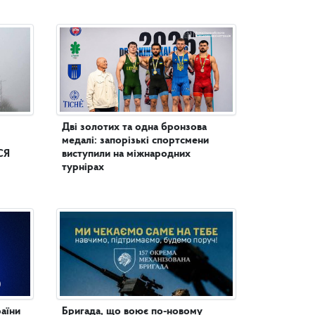
Дві золотих та одна бронзова
медалі: запорізькі спортсмени
СЯ
виступили на міжнародних
турнірах
аїни
Бригада, що воює по-новому