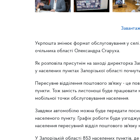
Заванта
Укрпошта змінює формат обслуговування у селі.
очільника області Олександра Старуха.
Як розповіла присутнім на заході директорка За
у населених пунктах Запорізької області почнут
Пересувне відділення поштового зв'язку - це пов
пункти. Тож замість листоноші буде працювати 
мобільної точки обслуговування населення.
Завдяки автомобілю можна буде передати посил
населеного пункту. Графік роботи буде узгоджув
населення пересувний відділ поштового зв'язку 
У Запорізькій області 853 населених пунктів, д