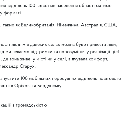
их відділень 100 відсотків населення області матиме
у форматі.
, таких як Великобританія, Німеччина, Австралія, США,
ності людям в далеких селах можна буде привезти ліки,
д ми чекаємо підтримки та порозуміння у реалізації цієї
е вона живе, у місті чи у селі, відчувала комфорт, -
лександр Старух.
 запустити 100 мобільних пересувних відділень поштового
овтні в Оріхові та Бердянську.
ікацій з громадськістю