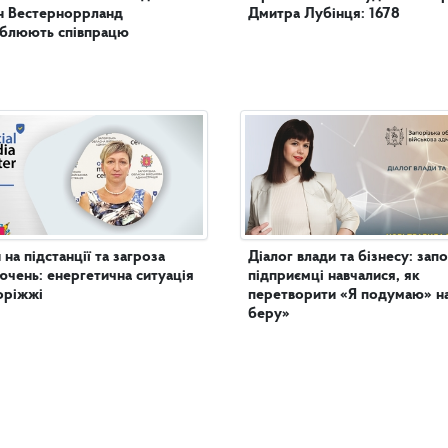
н Вестерноррланд
Дмитра Лубінця: 1678
иблюють співпрацю
 на підстанції та загроза
Діалог влади та бізнесу: запо
ючень: енергетична ситуація
підприємці навчалися, як
оріжжі
перетворити «Я подумаю» н
беру»