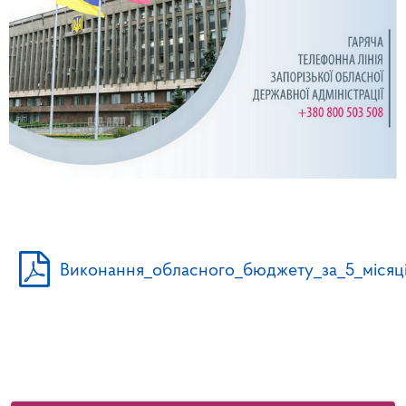
Виконання_обласного_бюджету_за_5_місяці