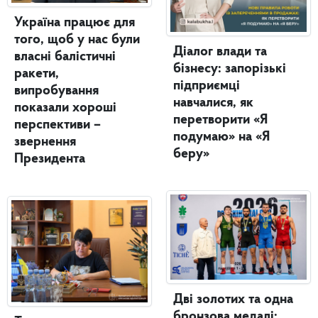
Україна працює для
того, щоб у нас були
Діалог влади та
власні балістичні
бізнесу: запорізькі
ракети,
підприємці
випробування
навчалися, як
показали хороші
перетворити «Я
перспективи –
подумаю» на «Я
звернення
беру»
Президента
Дві золотих та одна
бронзова медалі: