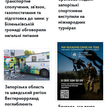
Транспортне
запорізькі
сполучення, зв’язок,
спортсмени
газопостачання та
виступили на
підготовка до зими: у
міжнародних
Біленьківській
турнірах
громаді обговорили
нагальні питання
Запорізька область
та шведський регіон
Вестерноррланд
поглиблюють