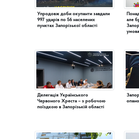
Упродовж доби окупанти завдали
Понад
997 ударів по 56 населених
але б
пунктах Запорізької області
Запор
умова
Делегація Українського
Запор
Червоного Хреста – з робочою
опано
поїздкою в Запорізькій області