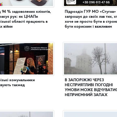
 94 % задоволених клієнтів,
Підрозділ ГУР МО «Стугна»
ракує рук: як ЦНАПи
запрошує до своїх лав тих, х
ізької області працюють в
хоче не просто бути в строю
х війни
бути корисним і важливим
ізькі комунальники
В ЗАПОРІЖЖІ ЧЕРЕЗ
вують такмед
НЕСПРИЯТЛИВІ ПОГОДНІ
УМОВИ МОЖЕ ВІДЧУВАТИ
НЕПРИЄМНИЙ ЗАПАХ