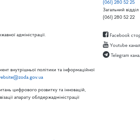
(061) 280 52 25
Загальний відділ 
(061) 280 52 22
жавної адміністрації.
Facebook сто
Youtube кана
Telegram кана
ент внутрішньої політики та інформаційної
ebsite@zoda.gov.ua
питань цифрового розвитку та інновацій,
зації апарату облдержадміністрації