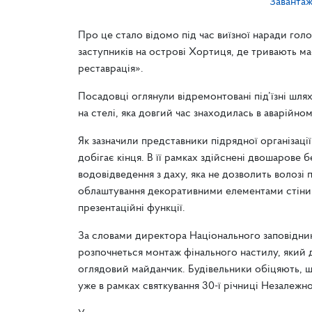
Заванта
Про це стало відомо під час виїзної наради гол
заступників на острові Хортиця, де тривають 
реставрація».
Посадовці оглянули відремонтовані під’їзні шл
на стелі, яка довгий час знаходилась в аварійном
Як зазначили представники підрядної організації
добігає кінця. В її рамках здійснені двошарове
водовідведення з даху, яка не дозволить волозі
облаштування декоративними елементами стіни 
презентаційні функції.
За словами директора Національного заповідни
розпочнеться монтаж фінального настилу, який
оглядовий майданчик. Будівельники обіцяють, щ
уже в рамках святкування 30-ї річниці Незалежно