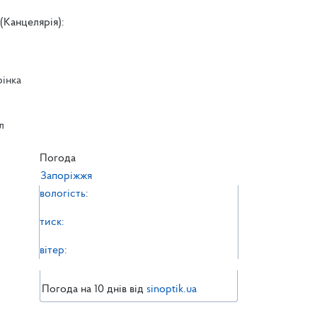
(Канцелярія):
рінка
л
л
Погода
Запоріжжя
вологість:
тиск:
вітер:
Погода на 10 днів від
sinoptik.ua