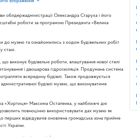
жити зображення
ови облдержадміністрації Олександра Старуха і його
масштабні роботи за програмою Президента «Велика
яхи до музею та ознайомились з ходом будівельних робіт
у стані.
, що виконує будівельні роботи, влаштування нової стелі
 бетонування і двошарова гідроізоляція. Продумана система
 потрапляти всередину будівлі. Також продовжується
адміністративної будівлі музею, що виконуватиме
ка «Хортиця» Максима Остапенка, у найближчі дні
 дозволить повноцінно використовувати дах музею як
о перших відвідувачів оновлена громадська зона прийме
сті України.