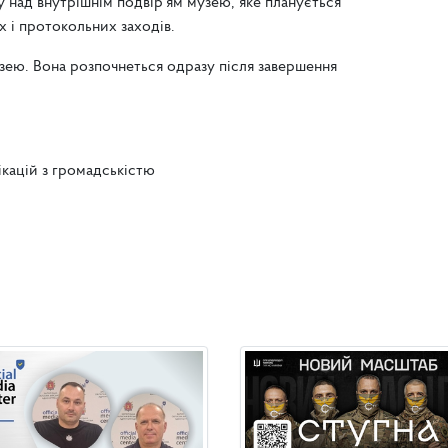
 над внутрішнім подвір’ям музею, яке планується
 і протокольних заходів.
узею. Вона розпочнеться одразу після завершення
ікацій з громадськістю