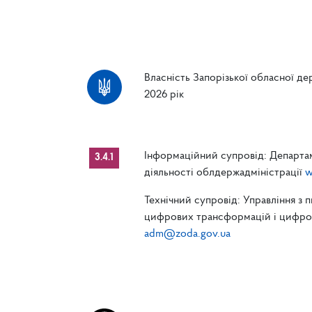
Власність Запорізької обласної дер
2026 рік
Інформаційний супровід: Департам
3.4.1
діяльності облдержадміністрації
w
Технічний супровід: Управління з 
цифрових трансформацій і цифрові
adm@zoda.gov.ua