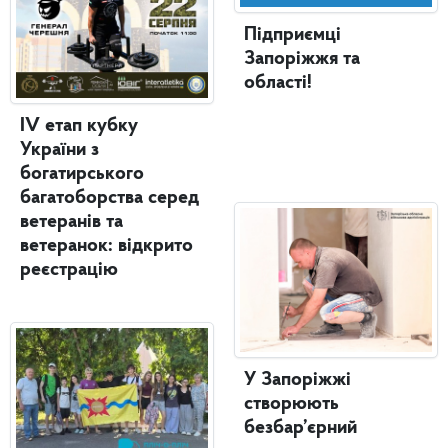
Підприємці
Запоріжжя та
області!
IV етап кубку
України з
богатирського
багатоборства серед
ветеранів та
ветеранок: відкрито
реєстрацію
У Запоріжжі
створюють
безбар’єрний