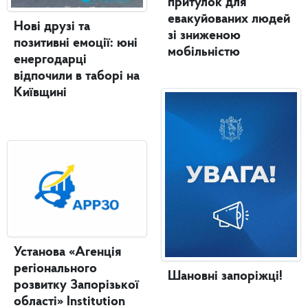
притулок для
евакуйованих людей
Нові друзі та
зі зниженою
позитивні емоції: юні
мобільністю
енергодарці
відпочили в таборі на
Київщині
Установа «Агенція
регіонального
Шановні запоріжці!
розвитку Запорізької
області» Institution