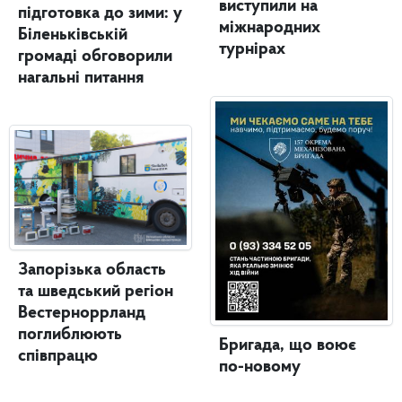
виступили на
підготовка до зими: у
міжнародних
Біленьківській
турнірах
громаді обговорили
нагальні питання
Запорізька область
та шведський регіон
Вестерноррланд
поглиблюють
Бригада, що воює
співпрацю
по-новому