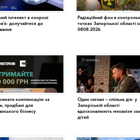
ий інтелект в охороні
Радіаційний фон в контроль
в’я: долучайтеся до
точках Запорізької області н
вання
0808.2026
римати компенсацію за
Один сигнал – спільна дія: у
и, придбані для
Запорізькій області
анського бізнесу
вдосконалюють механізм за
дітей