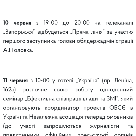
10 червня
з 19-00 до 20-00 на телеканалі
„Запоріжжя” відбудеться „Пряма лінія” за участю
першого заступника голови облдержадміністрації
А.І.Головка.
11 червня
з 10-00 у готелі „Україна” (пр. Леніна,
162а) розпочне свою роботу одноденний
семінар „Ефективна співпраця влади та ЗМІ”, який
організовують координатор проектів ОБСЄ в
Україні та Незалежна асоціація телерадіомовників
(до участі запрошуються журналісти та
представники офіційних прес-служб органів