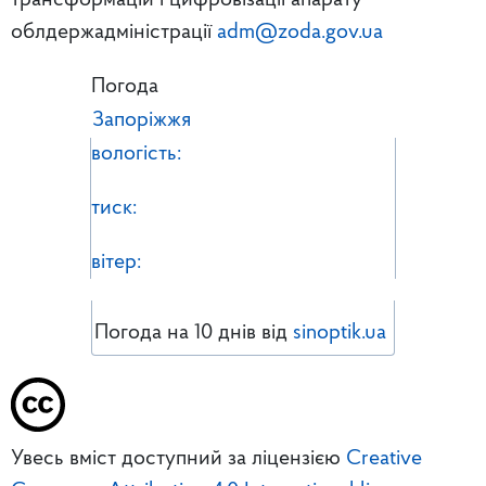
трансформацій і цифровізації апарату
облдержадміністрації
adm@zoda.gov.ua
Погода
Запоріжжя
вологість:
тиск:
вітер:
Погода на 10 днів від
sinoptik.ua
Увесь вміст доступний за ліцензією
Creative