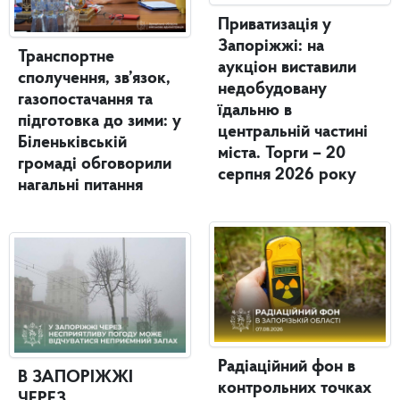
Приватизація у
Запоріжжі: на
Транспортне
аукціон виставили
сполучення, зв’язок,
недобудовану
газопостачання та
їдальню в
підготовка до зими: у
центральній частині
Біленьківській
міста. Торги – 20
громаді обговорили
серпня 2026 року
нагальні питання
Радіаційний фон в
В ЗАПОРІЖЖІ
контрольних точках
ЧЕРЕЗ