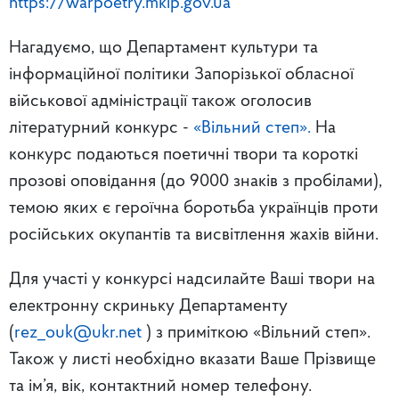
https://warpoetry.mkip.gov.ua
Нагадуємо, що
Департамент культури та
інформаційної політики Запорізької обласної
військової адміністрації також оголосив
літературний конкурс -
«Вільний степ».
На
конкурс подаються поетичні твори та короткі
прозові оповідання (до 9000 знаків з пробілами),
темою яких є героїчна боротьба українців проти
російських окупантів та висвітлення жахів війни.
Для участі у конкурсі надсилайте Ваші твори на
електронну скриньку Департаменту
(
rez_ouk@ukr.net
) з приміткою «Вільний степ».
Також у листі необхідно вказати Ваше Прізвище
та ім’я, вік, контактний номер телефону.