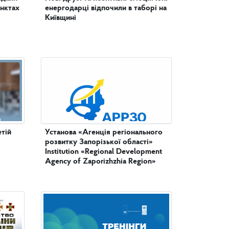
унктах
енергодарці відпочили в таборі на
Київщині
етій
Установа «Агенція регіонального
розвитку Запорізької області»
Institution «Regional Development
Agency of Zaporizhzhia Region»