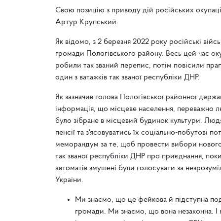
Свою позицію з приводу дій російських окупац
Артур Крупський.
Як відомо, з 2 березня 2022 року російські війс
громади Пологівського району. Весь цей час о
робили так званий перепис, потім повісили пра
один з ватажків так званої республіки ДНР.
Як зазначив голова Пологівської районної держа
інформація, що місцеве населення, переважно л
було зібране в місцевий будинок культури. Люд
пенсії та з'ясовуватись їх соціально-побутові 
меморандум за те, щоб провести вибори нового "
так званої республіки ДНР про приєднання, пок
автоматів змушені були голосувати за незрозумі
України.
Ми знаємо, що це фейкова й підступна под
громади. Ми знаємо, що вона незаконна. І