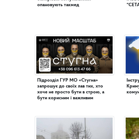
опановують такмед
“СЕТ
Підрозділ ГУР МО «Стугна»
Інстр
запрошує до своїх лав тих, хто
Криму
хоче не просто бути в строю, а
комун
бути корисним і важливим