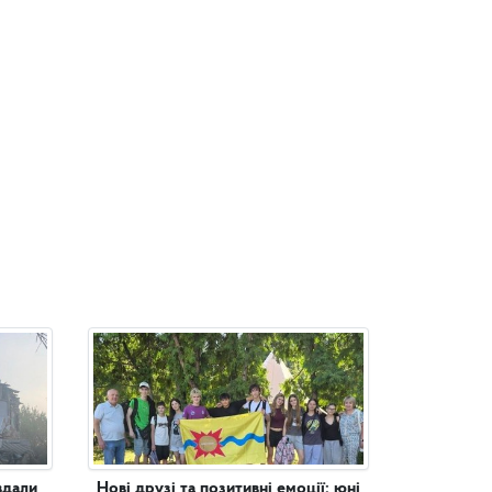
вдали
Нові друзі та позитивні емоції: юні