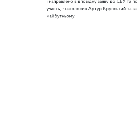
і направлено відповідну заяву до СБУ та по
участь, - наголосив Артур Крупський та зас
майбутньому.