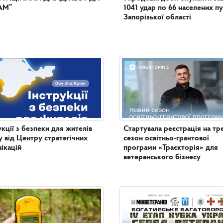
АМ”
1041 удар по 66 населених п
Запорізької області
укції з безпеки для жителів
Стартувала реєстрація на тр
 від Центру стратегічних
сезон освітньо-грантової
ікацій
програми «Траєкторія» для
ветеранського бізнесу