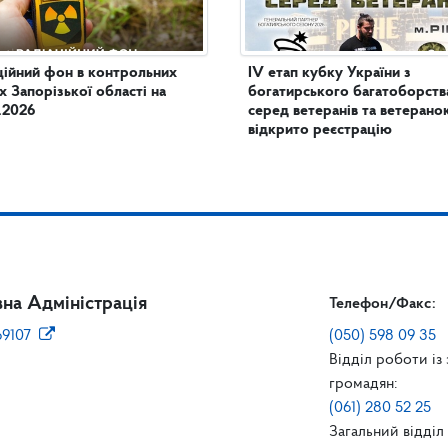
ційний фон в контрольних
IV етап кубку України з
х Запорізької області на
богатирського багатоборств
.2026
серед ветеранів та ветеранок
відкрито реєстрацію
на Адміністрація
Телефон/Факс:
69107
(050) 598 09 35
Відділ роботи із
громадян:
(061) 280 52 25
Загальний відділ 