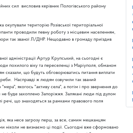
ійних сил висловив керівник Пологівського району
ька окупували територію Розівської територіальної
купанти проводили певну роботу з місцевим населенням,
пори так званої Л/ДНР. Нещодавно в громаду приїздив
вної адміністрації Артур Крупський, на сьогодні є
юди похилого віку та переселенці з Маріуполя, обманом
ям сказали, що будуть обговорюватись питання виплати
потреби. Насправді ж людям озвучили так званий
мера", якогось "активу села", а потім і про звернення до
и не буде захоплено Запоріжжя. Залякані люди під дулом
лі речі, що знаходяться за рамками правового поля
ія, яка несе загрозу перш, за все, самим мешканцям
 ми ніколи не визнаємо ці події. Сьогодні вже сформовано