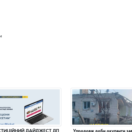
ки
СТИЦІЙНИЙ ДАЙДЖЕСТ ДП
Упродовж доби окупанти за