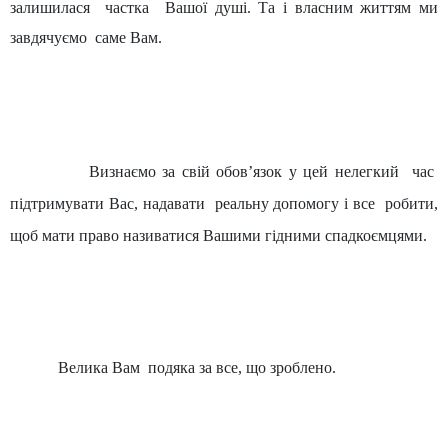
залишилася
частка
Вашої душі. Та і власним життям ми
завдячуємо
саме Вам.
Визнаємо за свій обов
’
язок у цей нелегкий
час
підтримувати Вас, надавати
реальну допомогу і все
робити,
щоб мати право називатися Вашими гідними спадкоємцями.
Велика Вам
подяка за все, що зроблено.