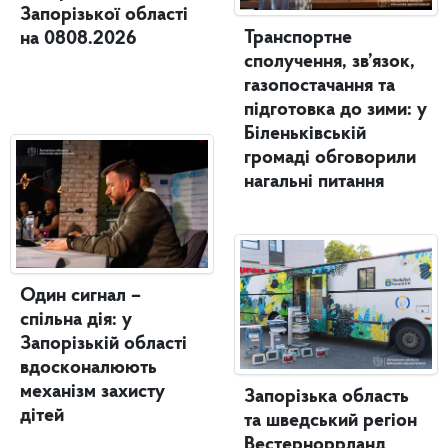
Запорізької області
Транспортне
на 0808.2026
сполучення, зв’язок,
газопостачання та
підготовка до зими: у
Біленьківській
громаді обговорили
нагальні питання
Один сигнал –
спільна дія: у
Запорізькій області
вдосконалюють
механізм захисту
Запорізька область
дітей
та шведський регіон
Вестерноррланд