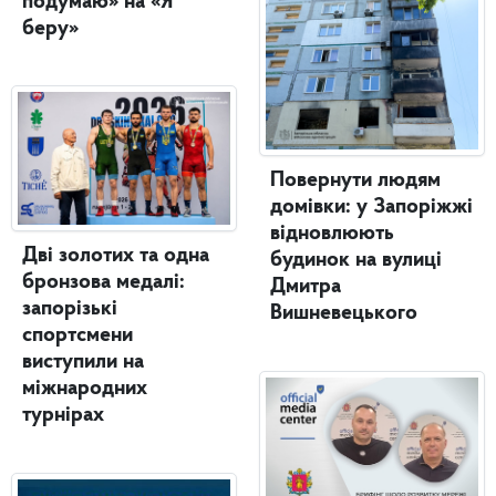
подумаю» на «Я
беру»
Повернути людям
домівки: у Запоріжжі
відновлюють
Дві золотих та одна
будинок на вулиці
бронзова медалі:
Дмитра
запорізькі
Вишневецького
спортсмени
виступили на
міжнародних
турнірах