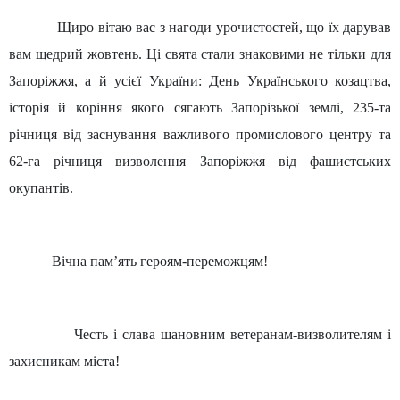
Щиро вітаю вас з нагоди урочистостей, що їх дарував
вам щедрий жовтень. Ці свята стали знаковими не тільки для
Запоріжжя, а й усієї України: День Українського козацтва,
історія й коріння якого сягають Запорізької землі, 235-та
річниця від заснування важливого промислового центру та
62-га річниця визволення Запоріжжя від фашистських
окупантів.
Вічна пам’ять героям-переможцям!
Честь і слава шановним ветеранам-визволителям і
захисникам міста!