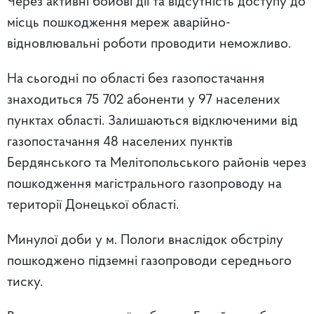
Через активні бойові дії та відсутність доступу до
місць пошкодження мереж аварійно-
відновлювальні роботи проводити неможливо.
На сьогодні по області
без газопостачання
знаходиться
75 702 абоненти
у
97 населених
пунктах
області. Залишаються відключеними від
газопостачання 48 населених пунктів
Бердянського та Мелітопольського районів через
пошкодження магістрального газопроводу на
території Донецької області.
Минулої доби
у м. Пологи внаслідок обстрілу
пошкоджено підземні газопроводи середнього
тиску
.