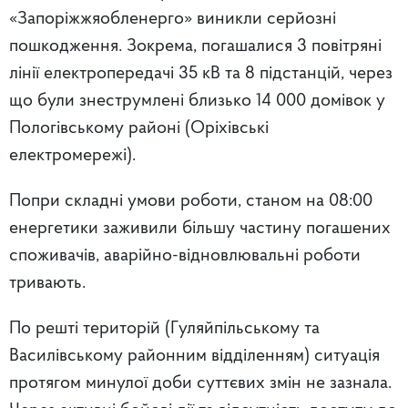
«Запоріжжяобленерго»
виникли серйозні
пошкодження
. Зокрема,
погашалися 3 повітряні
лінії електропередачі 35 кВ та 8 підстанцій
, через
що були
знеструмлені близько 14 000 домівок у
Пологівському районі
(Оріхівські
електромережі).
Попри складні умови роботи,
станом на 08:00
енергетики заживили більшу частину погашених
споживачів, аварійно-відновлювальні роботи
тривають
.
По решті територій (Гуляйпільському та
Василівському районним відділенням) ситуація
протягом минулої доби суттєвих змін не зазнала.