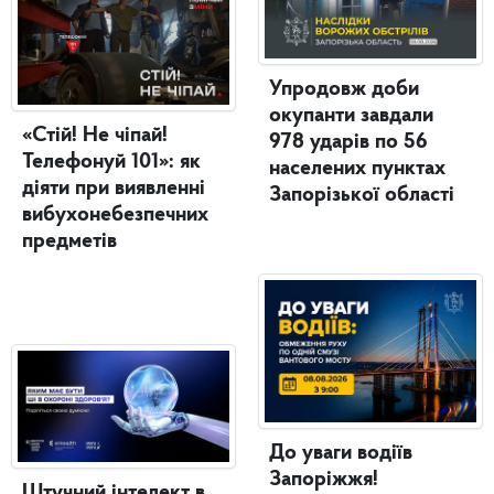
Упродовж доби
окупанти завдали
«Стій! Не чіпай!
978 ударів по 56
Телефонуй 101»: як
населених пунктах
діяти при виявленні
Запорізької області
вибухонебезпечних
предметів
До уваги водіїв
Запоріжжя!
Штучний інтелект в