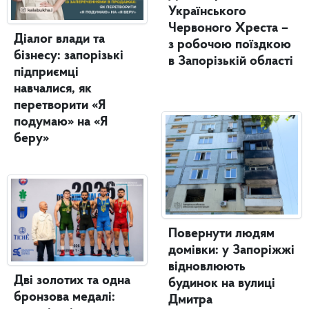
Українського
Червоного Хреста –
Діалог влади та
з робочою поїздкою
бізнесу: запорізькі
в Запорізькій області
підприємці
навчалися, як
перетворити «Я
подумаю» на «Я
беру»
Повернути людям
домівки: у Запоріжжі
відновлюють
Дві золотих та одна
будинок на вулиці
бронзова медалі:
Дмитра