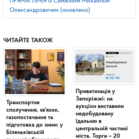
ПРЯМА ЛІНІЯ із Семікіним Михайлом
Олександровичем (оновлено)
ЧИТАЙТЕ ТАКОЖ
Приватизація у
Запоріжжі: на
Транспортне
аукціон виставили
сполучення, зв’язок,
недобудовану
газопостачання та
їдальню в
підготовка до зими: у
центральній частині
Біленьківській
міста. Торги – 20