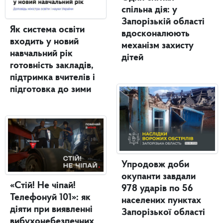
спільна дія: у
Запорізькій області
Як система освіти
вдосконалюють
входить у новий
механізм захисту
навчальний рік
дітей
готовність закладів,
підтримка вчителів і
підготовка до зими
Упродовж доби
окупанти завдали
«Стій! Не чіпай!
978 ударів по 56
Телефонуй 101»: як
населених пунктах
діяти при виявленні
Запорізької області
вибухонебезпечних