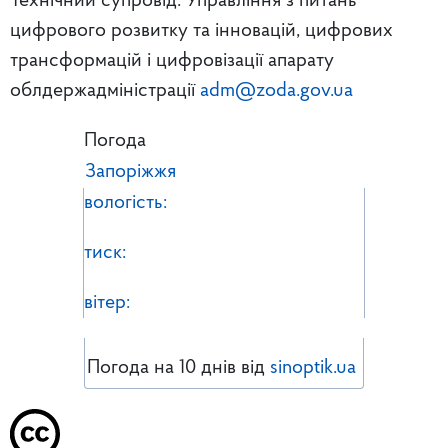
Технічний супровід: Управління з питань
цифрового розвитку та інновацій, цифрових
трансформацій і цифровізації апарату
облдержадміністрації
adm@zoda.gov.ua
Погода
Запоріжжя
вологість:
тиск:
вітер:
Погода на 10 днів від
sinoptik.ua