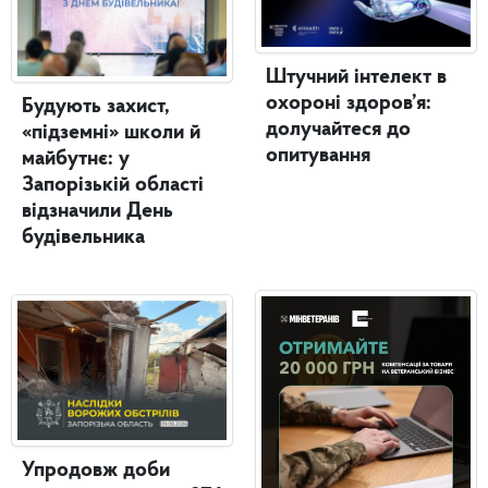
Штучний інтелект в
охороні здоров’я:
Будують захист,
долучайтеся до
«підземні» школи й
опитування
майбутнє: у
Запорізькій області
відзначили День
будівельника
Упродовж доби