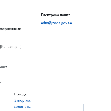
Електрона пошта
adm@zoda.gov.ua
 зверненнями
(Канцелярія):
рінка
л
л
Погода
Запоріжжя
вологість: