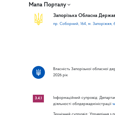
Мапа Порталу
Запорізька Обласна Держав
пр. Соборний, 164, м. Запоріжжя, 
Власність Запорізької обласної дер
2026 рік
Інформаційний супровід: Департам
3.4.1
діяльності облдержадміністрації
w
Технічний супровід: Управління з 