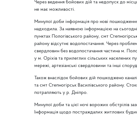
Через ведення бойових дій та недопуск до міс
не має можливості.
Минулої доби інформація про нові пошкодження 
надходила. За наявною інформацією на сьогодні
пунктах Пологівського району, смт Степногірсь
району відсутнє водопостачання. Через проблем
свердловин без водопостачання частина м. Поло
у м. Оріхів та прилеглих сільських населених 
мережі, артезіанські свердловини та інші споруд
Також внаслідок бойових дій пошкоджено каналіз
та смт Степногірськ Василівського району. Сток
потрапляють у р. Дніпро.
Минулої доби та цієї ночі ворожих обстрілів заз
Інформація щодо постраждалих житлових будин