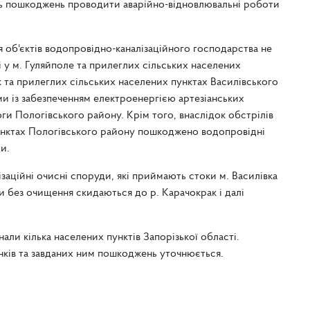
ць пошкоджень проводити аварійно-відновлювальні роботи
об'єктів водопровідно-каналізаційного господарства не
 у м. Гуляйполе та прилеглих сільських населених
к та прилеглих сільських населених пунктах Василівського
и із забезпеченням електроенергією артезіанських
ги Пологівського району. Крім того, внаслідок обстрілів
пунктах Пологівського району пошкоджено водопровідні
и.
аційні очисні споруди, які приймають стоки м. Василівка
и без очищення скидаються до р. Карачокрак і далі
нали кілька населених пунктів Запорізької області.
ків та завданих ним пошкоджень уточнюється.