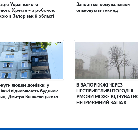
ація Українського
Запорізькі комунальники
ного Хреста – з робочою
опановують такмед
кою в Запорізькій області
нути людям домівки: у
В ЗАПОРІЖЖІ ЧЕРЕЗ
іжжі відновлюють будинок
НЕСПРИЯТЛИВІ ПОГОДНІ
лиці Дмитра Вишневецького
УМОВИ МОЖЕ ВІДЧУВАТИ
НЕПРИЄМНИЙ ЗАПАХ