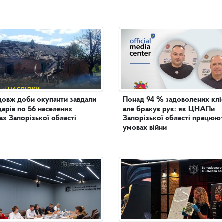
овж доби окупанти завдали
Понад 94 % задоволених кліє
дарів по 56 населених
але бракує рук: як ЦНАПи
ах Запорізької області
Запорізької області працюют
умовах війни