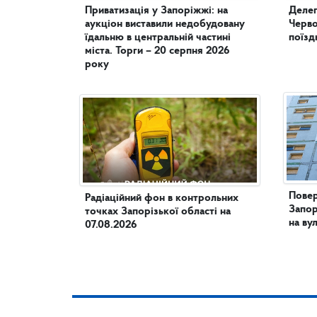
Приватизація у Запоріжжі: на
Делег
аукціон виставили недобудовану
Черво
їдальню в центральній частині
поїзд
міста. Торги – 20 серпня 2026
року
Повер
Радіаційний фон в контрольних
Запор
точках Запорізької області на
на ву
07.08.2026