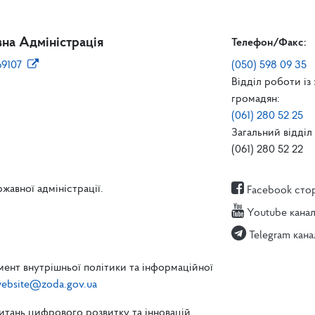
на Адміністрація
Телефон/Факс:
69107
(050) 598 09 35
Відділ роботи із
громадян:
(061) 280 52 25
Загальний відділ 
(061) 280 52 22
жавної адміністрації.
Facebook сто
Youtube кана
Telegram кана
ент внутрішньої політики та інформаційної
ebsite@zoda.gov.ua
питань цифрового розвитку та інновацій,