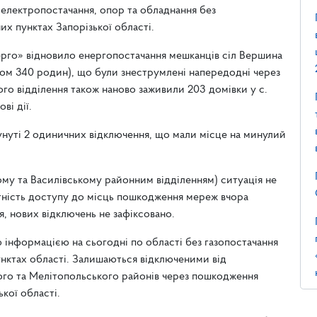
 електропостачання, опор та обладнання без
их пунктах Запорізької області.
го» відновило енергопостачання мешканців сіл Вершина
лом 340 родин), що були знеструмлені напередодні через
го відділення також наново заживили 203 домівки у с.
ві дії.
унуті 2 одиничних відключення, що мали місце на минулий
ому та Василівському районним відділенням) ситуація не
сутність доступу до місць пошкодження мереж вчора
, нових відключень не зафіксовано.
ю інформацією на сьогодні по області без газопостачання
унктах області. Залишаються відключеними від
ого та Мелітопольського районів через пошкодження
кої області.