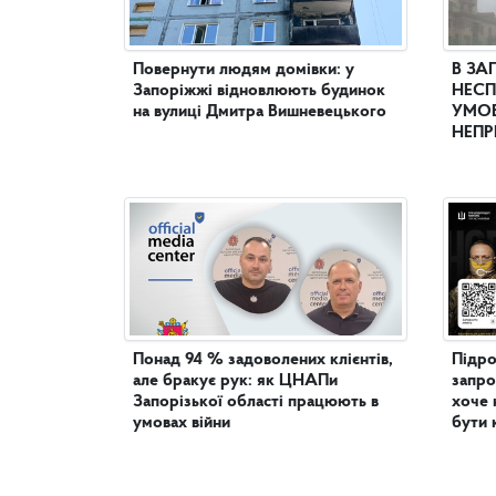
Повернути людям домівки: у
В ЗА
Запоріжжі відновлюють будинок
НЕСП
на вулиці Дмитра Вишневецького
УМОВ
НЕПР
Понад 94 % задоволених клієнтів,
Підро
але бракує рук: як ЦНАПи
запро
Запорізької області працюють в
хоче 
умовах війни
бути 