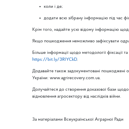
коли і де;
додати всю зібрану інформацію під час фік
Крім того, надайте усю відому інформацію щодо 
Якщо пошкодження неможливо зафіксувати одразу
Більше інформації щодо методології фіксації та
https://bit.ly/3RIYCkD
.
Додавайте також задокументовані пошкоджені о
України: www.agrirecovery.com.ua.
Долучайтеся до створення доказової бази щодо 
відновлення агросектору від наслідків війни.
За матеріалами Всеукраїнської Аграрної Ради