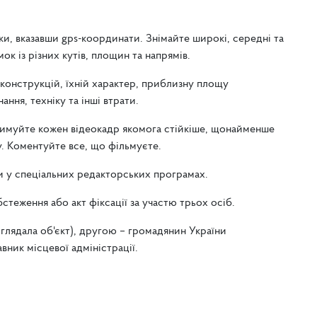
ки, вказавши gps-координати. Знімайте широкі, середні та
к із різних кутів, площин та напрямів.
конструкцій, їхній характер, приблизну площу
ня, техніку та інші втрати.
римуйте кожен відеокадр якомога стійкіше, щонайменше
у. Коментуйте все, що фільмуєте.
и у спеціальних редакторських програмах.
теження або акт фіксації за участю трьох осіб.
лядала об'єкт), другою – громадянин України
вник місцевої адміністрації.