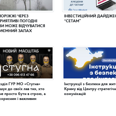
ПОРІЖЖІ ЧЕРЕЗ
ІНВЕСТИЦІЙНИЙ ДАЙДЖЕ
РИЯТЛИВІ ПОГОДНІ
“СЕТАМ”
И МОЖЕ ВІДЧУВАТИСЯ
ИЄМНИЙ ЗАПАХ
зділ ГУР МО «Стугна»
Інструкції з безпеки для жит
шує до своїх лав тих, хто
Криму від Центру стратегіч
не просто бути в строю, а
комунікацій
корисним і важливим