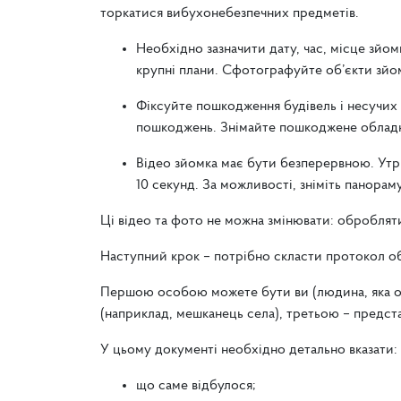
торкатися вибухонебезпечних предметів.
Необхідно зазначити дату, час, місце зйом
крупні плани. Сфотографуйте об’єкти зйомо
Фіксуйте пошкодження будівель і несучих 
пошкоджень. Знімайте пошкоджене обладнан
Відео зйомка має бути безперервною. Ут
10 секунд. За можливості, зніміть панорам
Ці відео та фото не можна змінювати: оброблят
Наступний крок – потрібно скласти протокол обс
Першою особою можете бути ви (людина, яка ог
(наприклад, мешканець села), третьою – предста
У цьому документі необхідно детально вказати:
що саме відбулося;