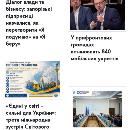
Діалог влади та
бізнесу: запорізькі
підприємці
навчалися, як
перетворити «Я
подумаю» на «Я
У прифронтових
беру»
громадах
встановлять 840
мобільних укриттів
«Єдині у світі –
сильні для України»:
третя міжнародна
зустріч Світового