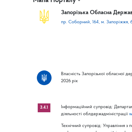
Мапа Порталу
Запорізька Обласна Держав
пр. Соборний, 164, м. Запоріжжя, 
Власність Запорізької обласної дер
2026 рік
Інформаційний супровід: Департам
3.4.1
діяльності облдержадміністрації
w
Технічний супровід: Управління з 