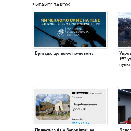
ЧИТАЙТЕ ТАКОЖ
Бригада, що воює по-новому
Упрод
997 у
пункт
Приватизація у Запоріжжі: на
Делег