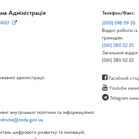
на Адміністрація
Телефон/Факс:
69107
(050) 598 09 35
Відділ роботи із
громадян:
(061) 280 52 25
Загальний відділ 
(061) 280 52 22
жавної адміністрації.
Facebook сто
Youtube кана
Telegram кана
ент внутрішньої політики та інформаційної
ebsite@zoda.gov.ua
питань цифрового розвитку та інновацій,