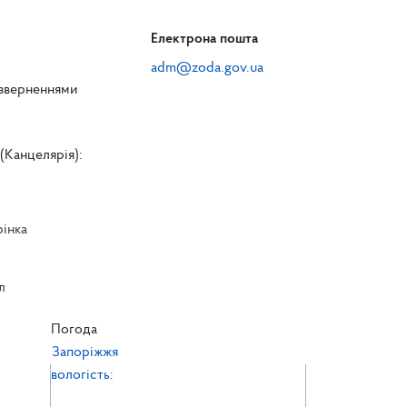
Електрона пошта
adm@zoda.gov.ua
 зверненнями
(Канцелярія):
рінка
л
л
Погода
Запоріжжя
вологість: