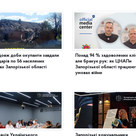
овж доби окупанти завдали
Понад 94 % задоволених кліє
дарів по 56 населених
але бракує рук: як ЦНАПи
ах Запорізької області
Запорізької області працюют
умовах війни
ація Українського
Запорізькі комунальники