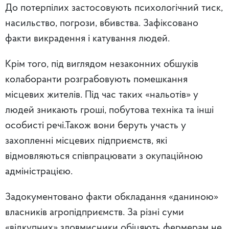
До потерпілих застосовують психологічний тиск,
насильство, погрози, вбивства. Зафіксовано
факти викрадення і катування людей.
Крім того, під виглядом незаконних обшуків
колаборанти розграбовують помешкання
місцевих жителів. Під час таких «нальотів» у
людей зникають гроші, побутова техніка та інші
особисті речі.Також вони беруть участь у
захопленні місцевих підприємств, які
відмовляються співпрацювати з окупаційною
адміністрацією.
Задокументовано факти обкладання «даниною»
власників агропідприємств. За різні суми
«відкупних» зловмисники обіцяють фермерам не