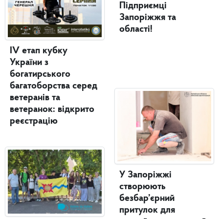
Підприємці
Запоріжжя та
області!
IV етап кубку
України з
богатирського
багатоборства серед
ветеранів та
ветеранок: відкрито
реєстрацію
У Запоріжжі
створюють
безбар’єрний
притулок для