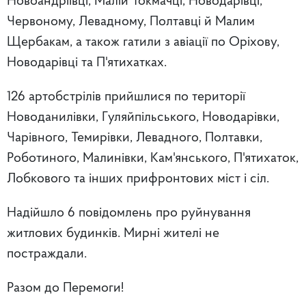
Новоандріївці, Малій Токмачці, Новодарівці,
Червоному, Левадному, Полтавці й Малим
Щербакам, а також гатили з авіації по Оріхову,
Новодарівці та П'ятихатках.
126 артобстрілів прийшлися по території
Новоданилівки, Гуляйпільського, Новодарівки,
Чарівного, Темирівки, Левадного, Полтавки,
Роботиного, Малинівки, Кам'янського, П'ятихаток,
Лобкового та інших прифронтових міст і сіл.
Надійшло 6 повідомлень про руйнування
житлових будинків. Мирні жителі не
постраждали.
Разом до Перемоги!