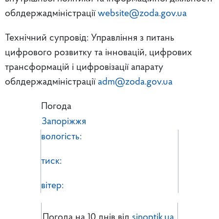
облдержадміністрації
website@zoda.gov.ua
Технічний супровід: Управління з питань
цифрового розвитку та інновацій, цифрових
трансформацій і цифровізації апарату
облдержадміністрації
adm@zoda.gov.ua
Погода
Запоріжжя
вологість:
тиск:
вітер:
Погода на 10 днів від
sinoptik.ua