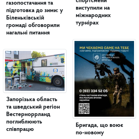
спортсмени
газопостачання та
виступили на
підготовка до зими: у
міжнародних
Біленьківській
турнірах
громаді обговорили
нагальні питання
Запорізька область
та шведський регіон
Вестерноррланд
поглиблюють
Бригада, що воює
співпрацю
по-новому