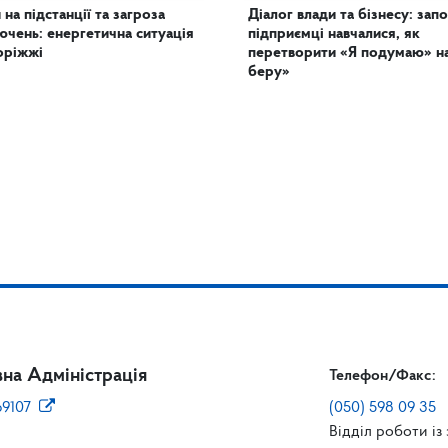
 на підстанції та загроза
Діалог влади та бізнесу: запо
ючень: енергетична ситуація
підприємці навчалися, як
оріжжі
перетворити «Я подумаю» н
беру»
на Адміністрація
Телефон/Факс:
69107
(050) 598 09 35
Відділ роботи із