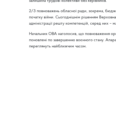
залишила трудові колективи без керівників.
2/3 повноважень обласної ради, зокрема, бюджет
початку війни. Сьогоднішнім рішенням Верховна 
адміністрації решту компетенцій, серед них – ма
Начальник ОВА наголосив, що повноваження орг
поновлені по завершенню воєнного стану. Апар
переглянуть найближчим часом.