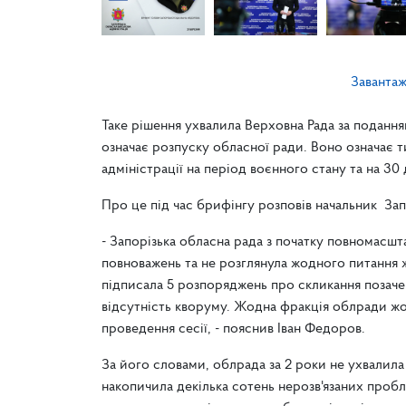
Заванта
Таке рішення ухвалила Верховна Рада за подан
означає розпуску обласної ради. Воно означає т
адміністрації на період воєнного стану та на 3
Про це під час брифінгу розповів начальник Запо
- Запорізька обласна рада з початку повномасшта
повноважень та не розглянула жодного питання 
підписала 5 розпоряджень про скликання позачерг
відсутність кворуму. Жодна фракція облради жодн
проведення сесії, - пояснив Іван Федоров.
За його словами, облрада за 2 роки не ухвалила
накопичила декілька сотень нерозв'язаних пробл