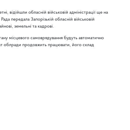
ні, відійшли обласній військовій адміністрації ще на
Рада передала Запорізькій обласній військовій
йнові, земельні та кадрові.
ану місцевого самоврядування будуть автоматично
ат облради продовжить працювати, його склад