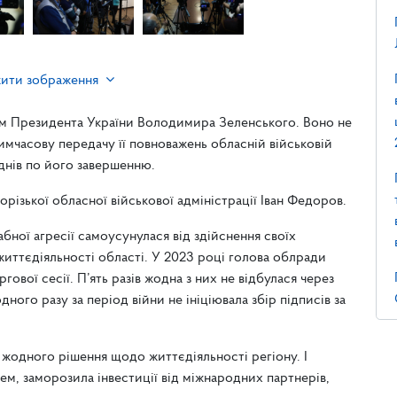
жити зображення
ням Президента України Володимира Зеленського. Воно не
имчасову передачу її повноважень обласній військовій
0 днів по його завершенню.
різької обласної військової адміністрації Іван Федоров.
бної агресії самоусунулася від здійснення своїх
життєдіяльності області. У 2023 році голова облради
ової сесії. П’ять разів жодна з них не відбулася через
ого разу за період війни не ініціювала збір підписів за
 жодного рішення щодо життєдіяльності регіону. І
ем, заморозила інвестиції від міжнародних партнерів,