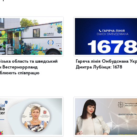
ізька область та шведський
Гаряча лінія Омбудсмана Укр
н Вестерноррланд
Дмитра Лубінця: 1678
иблюють співпрацю