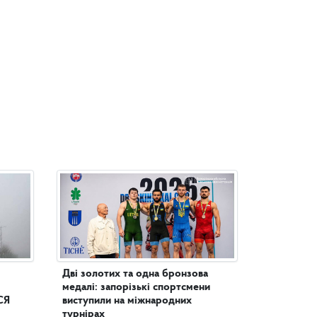
Дві золотих та одна бронзова
медалі: запорізькі спортсмени
СЯ
виступили на міжнародних
турнірах