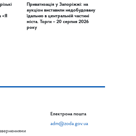
різькі
Приватизація у Запоріжжі: на
аукціон виставили недобудовану
а «Я
їдальню в центральній частині
міста. Торги – 20 серпня 2026
року
Електрона пошта
adm@zoda.gov.ua
 зверненнями