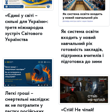
«Єдині у світі –
сильні для України»:
третя міжнародна
Як система освіти
зустріч Світового
входить у новий
Українства
навчальний рік
готовність закладів,
підтримка вчителів і
підготовка до зими
Легкі гроші –
смертельні наслідки:
як не потрапити у
«Стій! Не чіпай!
пастку російських