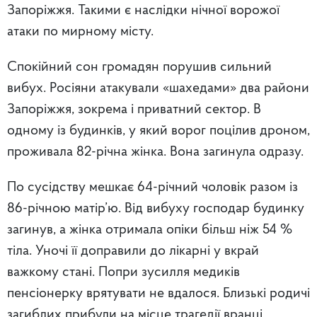
Запоріжжя. Такими є наслідки нічної ворожої
атаки по мирному місту.
Спокійний сон громадян порушив сильний
вибух. Росіяни атакували «шахедами» два райони
Запоріжжя, зокрема і приватний сектор. В
одному із будинків, у який ворог поцілив дроном,
проживала 82-річна жінка. Вона загинула одразу.
По сусідству мешкає 64-річний чоловік разом із
86-річною матір’ю. Від вибуху господар будинку
загинув, а жінка отримала опіки більш ніж 54 %
тіла. Уночі її доправили
до лікарні у вкрай
важкому стані. Попри зусилля медиків
пенсіонерку врятувати не вдалося.
Близькі родичі
загиблих прибули на місце трагедії вранці.