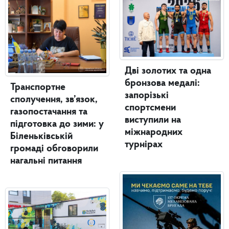
Дві золотих та одна
бронзова медалі:
Транспортне
запорізькі
сполучення, зв’язок,
спортсмени
газопостачання та
виступили на
підготовка до зими: у
міжнародних
Біленьківській
турнірах
громаді обговорили
нагальні питання