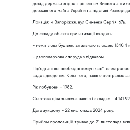
дохід держави згідно з рішенням Вищого антико
державного майна України на підставі Розпорядж
Локація: м.Запоріжжя, вул.Синенка Сергія, 67а.
До складу об’єкта приватизації входять:
– нежитлова будівля, загальною площею 1340,4 м
– двоповерхова споруда з підвалом.
Під’єднані всі необхідні комунікації: електропос
водовідведення. Крім того, наявне централізова
Рік побудови – 1982.
Стартова ціна знижена навпіл і складає – 4 141 921
Дата аукціону – 22 листопада 2024 року.
Прийом пропозицій триває до 21 листопада вкл