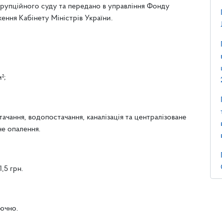
рупційного суду та передано в управління Фонду
ення Кабінету Міністрів України.
²;
тачання, водопостачання, каналізація та централізоване
не опалення.
,5 грн.
ючно.