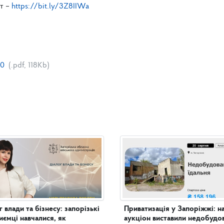
кт –
https://bit.ly/3Z8IIWa
10
(.pdf, 118Kb)
г влади та бізнесу: запорізькі
Приватизація у Запоріжжі: н
иємці навчалися, як
аукціон виставили недобудо