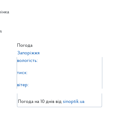
рінка
л
л
Погода
Запоріжжя
вологість:
тиск:
вітер:
Погода на 10 днів від
sinoptik.ua