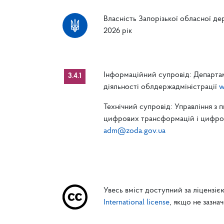
Власність Запорізької обласної дер
2026 рік
Інформаційний супровід: Департам
3.4.1
діяльності облдержадміністрації
w
Технічний супровід: Управління з 
цифрових трансформацій і цифрові
adm@zoda.gov.ua
Увесь вміст доступний за ліцензі
International license
, якщо не зазна