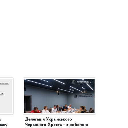
а
Делегація Українського
вану
Червоного Хреста – з робочою