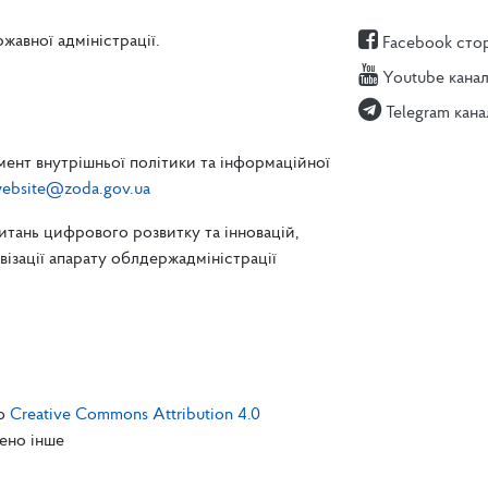
жавної адміністрації.
Facebook сто
Youtube кана
Telegram кана
ент внутрішньої політики та інформаційної
ebsite@zoda.gov.ua
питань цифрового розвитку та інновацій,
зації апарату облдержадміністрації
єю
Creative Commons Attribution 4.0
чено інше