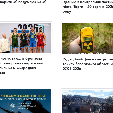
ворити «Я подумаю» на «Я
їдальню в центральній частині
»
міста. Торги – 20 серпня 202
року
олотих та одна бронзова
Радіаційний фон в контроль
і: запорізькі спортсмени
точках Запорізької області н
пили на міжнародних
07.08.2026
рах