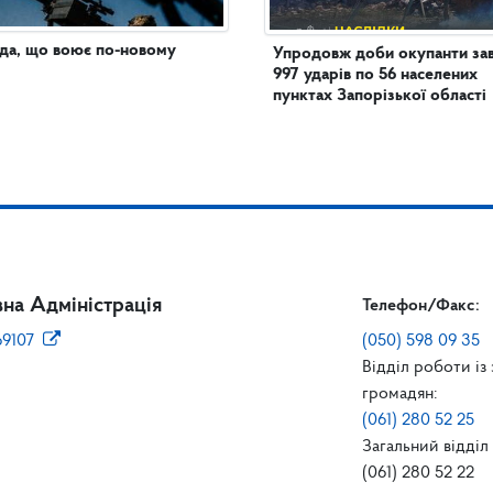
да, що воює по-новому
Упродовж доби окупанти за
997 ударів по 56 населених
пунктах Запорізької області
на Адміністрація
Телефон/Факс:
69107
(050) 598 09 35
Відділ роботи із
громадян:
(061) 280 52 25
Загальний відділ 
(061) 280 52 22