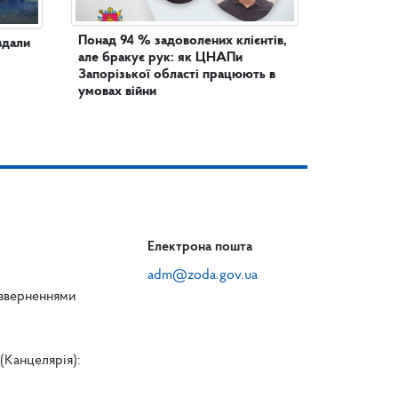
Понад 94 % задоволених клієнтів,
вдали
але бракує рук: як ЦНАПи
Запорізької області працюють в
умовах війни
Електрона пошта
adm@zoda.gov.ua
 зверненнями
(Канцелярія):