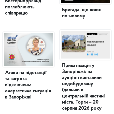
Вестерноррланд
поглиблюють
Бригада, що воює
співпрацю
по-новому
Приватизація у
Запоріжжі: на
Атаки на підстанції
аукціон виставили
та загроза
недобудовану
відключень:
їдальню в
енергетична ситуація
центральній частині
в Запоріжжі
міста. Торги – 20
серпня 2026 року