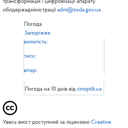
трансформацій і цифровізації апарату
облдержадміністрації
adm@zoda.gov.ua
Погода
Запоріжжя
вологість:
тиск:
вітер:
Погода на 10 днів від
sinoptik.ua
Увесь вміст доступний за ліцензією
Creative