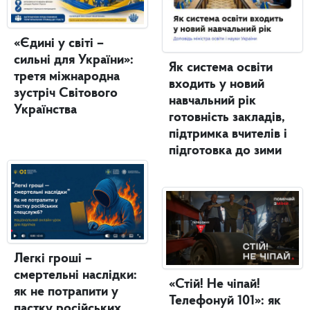
«Єдині у світі –
сильні для України»:
Як система освіти
третя міжнародна
входить у новий
зустріч Світового
навчальний рік
Українства
готовність закладів,
підтримка вчителів і
підготовка до зими
Легкі гроші –
смертельні наслідки:
«Стій! Не чіпай!
як не потрапити у
Телефонуй 101»: як
пастку російських