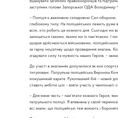
Вшанувати загиблих правоохоронців та підтрима
заступник голови Запорізької ОДА Володимир 
– Поліція є важливою складовою Сил оборони. В
глибокому тилу. На поліцейських лежить дуже в
всім, хто робить це кожного дня. Сьогодні ми 
залишаться такими, якими ми їх пам’ятаємо. І м
щодня здійснюється військовими, поліцейським
за гарну ініціативу щодо проведення змагань. К
згадувати силу та мужність наших Героїв, – за
До участі в змаганнях долучилися як юні спорт
титуловані. Патрульна поліцейська Вероніка Коч
кіокушинкай-карате. Рукопашний бій – новий для
ставить амбітні цілі – взяти участь у чемпіонаті с
– Для мене честь – пам’ятати кожного Героя, який
патрульного поліції. Я впевнена у своїй перемоз
всі знали, що поліцейські теж воюють і боронять