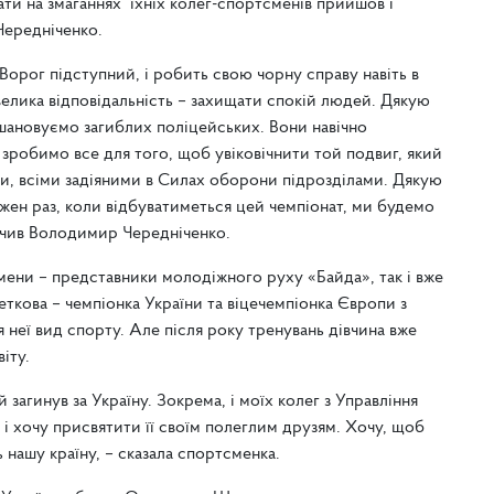
ти на змаганнях їхніх колег-спортсменів прийшов і
Чередніченко.
орог підступний, і робить свою чорну справу навіть в
елика відповідальність – захищати спокій людей. Дякую
вшановуємо загиблих поліцейських. Вони навічно
и зробимо все для того, щоб увіковічнити той подвиг, який
и, всіми задіяними в Силах оборони підрозділами. Дякую
ожен раз, коли відбуватиметься цей чемпіонат, ми будемо
значив Володимир Чередніченко.
смени – представники молодіжного руху «Байда», так і вже
еткова – чемпіонка України та віцечемпіонка Європи з
 неї вид спорту. Але після року тренувань дівчина вже
віту.
 загинув за Україну. Зокрема, і моїх колег з Управління
і і хочу присвятити її своїм полеглим друзям. Хочу, щоб
 нашу країну, – сказала спортсменка.