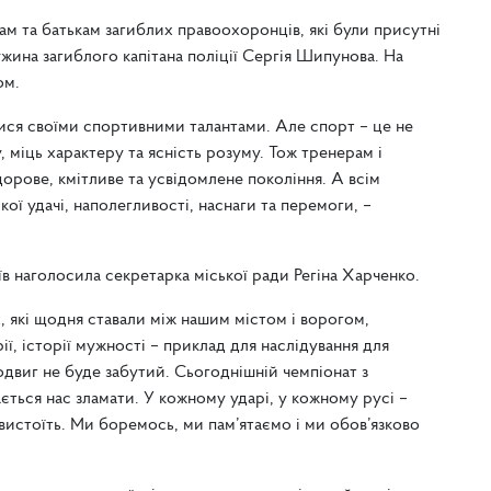
ам та батькам загиблих правоохоронців, які були присутні
жина загиблого капітана поліції Сергія Шипунова. На
ом.
илися своїми спортивними талантами. Але спорт – це не
 міць характеру та ясність розуму. Тож тренерам і
орове, кмітливе та усвідомлене покоління. А всім
ої удачі, наполегливості, наснаги та перемоги, –
їв наголосила секретарка міської ради Регіна Харченко.
, які щодня ставали між нашим містом і ворогом,
ії, історії мужності – приклад для наслідування для
двиг не буде забутий. Сьогоднішній чемпіонат з
ється нас зламати. У кожному ударі, у кожному русі –
 вистоїть. Ми боремось, ми пам’ятаємо і ми обов’язково