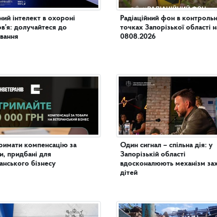
ий інтелект в охороні
Радіаційний фон в контроль
в’я: долучайтеся до
точках Запорізької області н
вання
0808.2026
римати компенсацію за
Один сигнал – спільна дія: у
и, придбані для
Запорізькій області
анського бізнесу
вдосконалюють механізм за
дітей