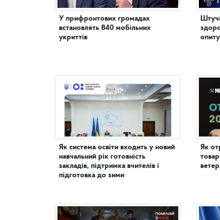
У прифронтових громадах
Штучн
встановлять 840 мобільних
здоро
укриттів
опиту
Як система освіти входить у новий
Як от
навчальний рік готовність
товар
закладів, підтримка вчителів і
ветер
підготовка до зими