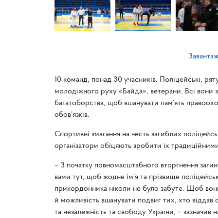
Заванта
10 команд, понад 30 учасників. Поліцейські, ря
молодіжного руху «Байда», ветерани. Всі вони 
багатоборства, щоб вшанувати пам’ять правоохо
обов’язків.
Спортивні змагання на честь загиблих поліцейсь
організатори обіцяють зробити їх традиційними
– З початку повномасштабного вторгнення загину
вами тут, щоб жодне ім’я та прізвище поліцейсь
прикордонника ніколи не було забуте. Щоб вони
й можливість вшанувати подвиг тих, хто віддав с
та незалежність та свободу України, – зазначив