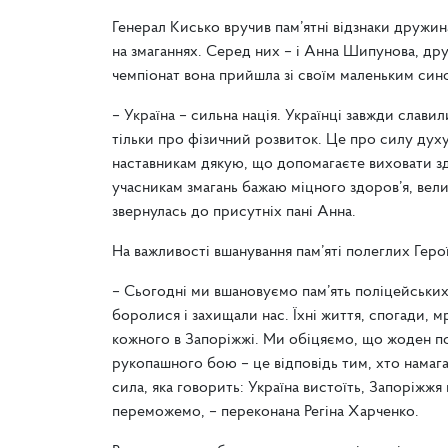
Генерал Кисько вручив пам’ятні відзнаки дружин
на змаганнях. Серед них – і Анна Шипунова, дру
чемпіонат вона прийшла зі своїм маленьким син
– Україна – сильна нація. Українці завжди слав
тільки про фізичний розвиток. Це про силу духу,
наставникам дякую, що допомагаєте виховати зд
учасникам змагань бажаю міцного здоров’я, велик
звернулась до присутніх пані Анна.
На важливості вшанування пам’яті полеглих Геро
– Сьогодні ми вшановуємо пам’ять поліцейських
боролися і захищали нас. Їхні життя, спогади, мр
кожного в Запоріжжі. Ми обіцяємо, що жоден по
рукопашного бою – це відповідь тим, хто намага
сила, яка говорить: Україна вистоїть, Запоріжжя
переможемо, – переконана Регіна Харченко.