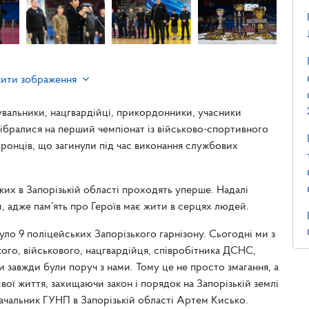
жити зображення
тувальники, нацгвардійці, прикордонники, учасники
зібралися на перший чемпіонат із військово-спортивного
ронців, що загинули під час виконання службових
ких в Запорізькій області проходять уперше. Надалі
, адже пам’ять про Героїв має жити в серцях людей.
ло 9 поліцейських Запорізького гарнізону. Сьогодні ми з
кого, військового, нацгвардійця, співробітника ДСНС,
 завжди були поруч з нами. Тому це не просто змагання, а
вої життя, захищаючи закон і порядок на Запорізькій землі
 начальник ГУНП в Запорізькій області Артем Кисько.