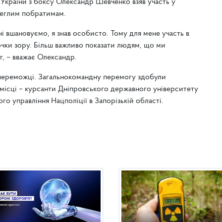
України з боксу Олександр Шевченко взяв участь у
олеглим побратимам.
ні вшановуємо, я знав особисто. Тому для мене участь в
точки зору. Більш важливо показати людям, що ми
г, – вважає Олександр.
 переможці. Загальнокомандну перемогу здобули
 місці – курсанти Дніпровського державного університету
го управління Нацполіції в Запорізькій області.