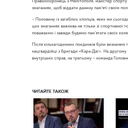
Правоохоронець з Мелітополя, майстер спорту 
змаганнях, щоб віддати данину пам’яті своїм п
– Половину із загиблих хлопців, яких ми сьогод
цих змаганнях важлива не тільки зі спортивної 
поважаємо і завжди будемо пам’ятати своїх коле
Після кількагодинних поєдинків були визначені
нацгвардійці з бригади «Кара-Даг». На другому
внутрішніх справ, на третьому – команда Головно
ЧИТАЙТЕ ТАКОЖ