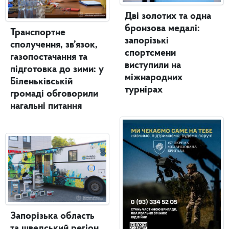
Дві золотих та одна
бронзова медалі:
Транспортне
запорізькі
сполучення, зв’язок,
спортсмени
газопостачання та
виступили на
підготовка до зими: у
міжнародних
Біленьківській
турнірах
громаді обговорили
нагальні питання
Запорізька область
та шведський регіон