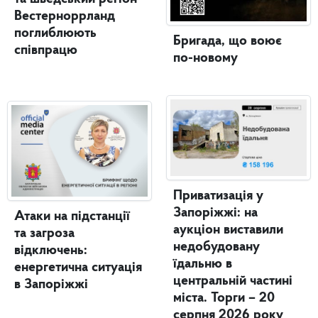
Вестерноррланд
поглиблюють
Бригада, що воює
співпрацю
по-новому
Приватизація у
Запоріжжі: на
Атаки на підстанції
аукціон виставили
та загроза
недобудовану
відключень:
їдальню в
енергетична ситуація
центральній частині
в Запоріжжі
міста. Торги – 20
серпня 2026 року