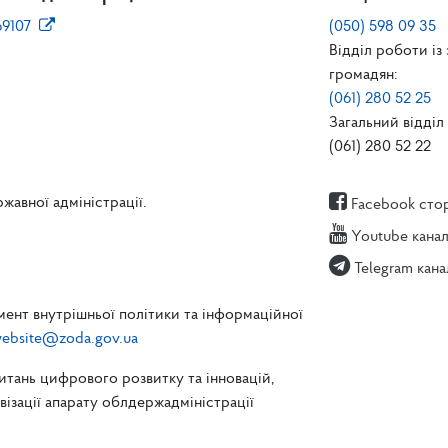
69107
(050) 598 09 35
Відділ роботи із
громадян:
(061) 280 52 25
Загальний відділ 
(061) 280 52 22
жавної адміністрації.
Facebook сто
Youtube кана
Telegram кана
ент внутрішньої політики та інформаційної
ebsite@zoda.gov.ua
питань цифрового розвитку та інновацій,
зації апарату облдержадміністрації