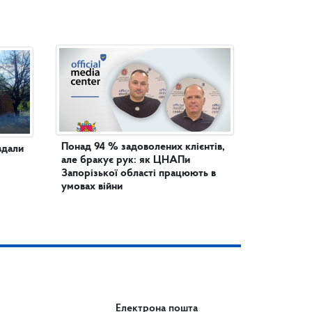
Понад 94 % задоволених клієнтів,
вдали
але бракує рук: як ЦНАПи
Запорізької області працюють в
умовах війни
Електрона пошта