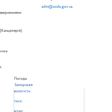
adm@zoda.gov.ua
 зверненнями
(Канцелярія):
рінка
л
л
Погода
Запоріжжя
вологість:
тиск:
вітер: