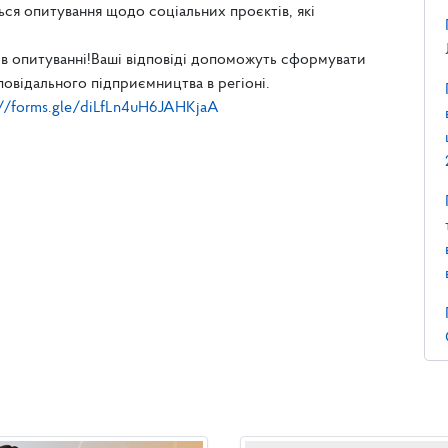
я опитування щодо соціальних проєктів, які
 в опитуванні!Ваші відповіді допоможуть сформувати
овідального підприємництва в регіоні.
://forms.gle/diLfLn4uH6JAHKjaA