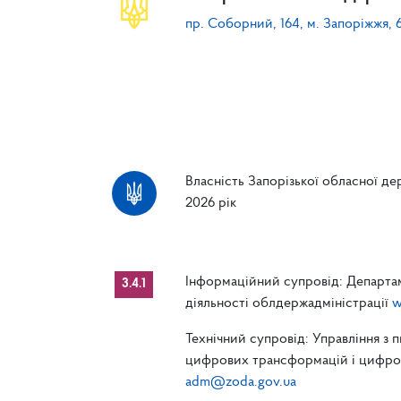
пр. Соборний, 164, м. Запоріжжя, 
Власність Запорізької обласної дер
2026 рік
Інформаційний супровід: Департам
3.4.1
діяльності облдержадміністрації
w
Технічний супровід: Управління з 
цифрових трансформацій і цифрові
adm@zoda.gov.ua