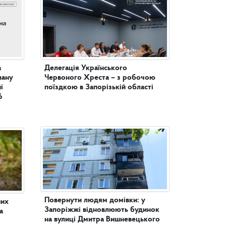
а
Делегація Українського
вану
Червоного Хреста – з робочою
поїздкою в Запорізькій області
6
Повернути людям домівки: у
них
Запоріжжі відновлюють будинок
а
на вулиці Дмитра Вишневецького