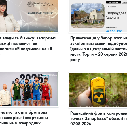
г влади та бізнесу: запорізькі
Приватизація у Запоріжжі: н
иємці навчалися, як
аукціон виставили недобудо
ворити «Я подумаю» на «Я
їдальню в центральній частині
»
міста. Торги – 20 серпня 202
року
олотих та одна бронзова
Радіаційний фон в контроль
і: запорізькі спортсмени
точках Запорізької області н
пили на міжнародних
07.08.2026