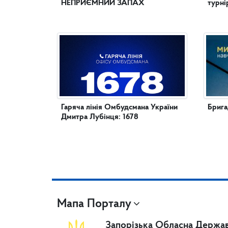
НЕПРИЄМНИЙ ЗАПАХ
турні
Гаряча лінія Омбудсмана України
Брига
Дмитра Лубінця: 1678
Мапа Порталу
Запорізька Обласна Держав