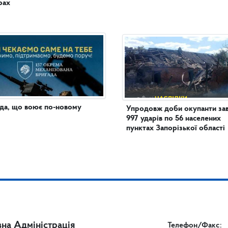
рах
да, що воює по-новому
Упродовж доби окупанти за
997 ударів по 56 населених
пунктах Запорізької області
на Адміністрація
Телефон/Факс: