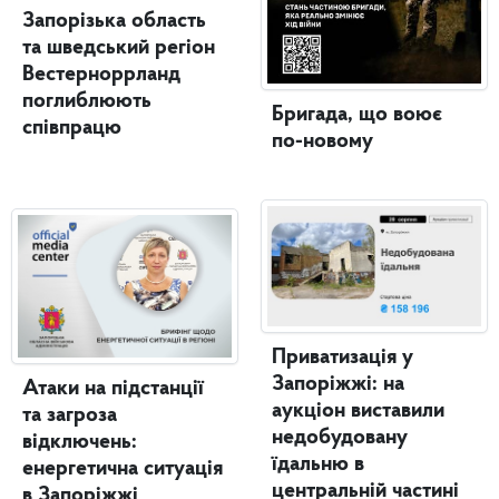
Запорізька область
та шведський регіон
Вестерноррланд
поглиблюють
Бригада, що воює
співпрацю
по-новому
Приватизація у
Запоріжжі: на
Атаки на підстанції
аукціон виставили
та загроза
недобудовану
відключень:
їдальню в
енергетична ситуація
центральній частині
в Запоріжжі