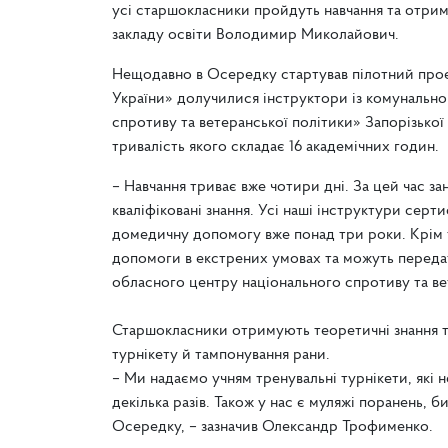
усі старшокласники пройдуть навчання та отрим
закладу освіти Володимир Миколайович.
Нещодавно в Осередку стартував пілотний проє
України» долучилися інструктори із комунально
спротиву та ветеранської політики» Запорізько
тривалість якого складає 16 академічних годин.
– Навчання триває вже чотири дні. За цей час за
кваліфіковані знання. Усі наші інструктури серт
домедичну допомогу вже понад три роки. Крім т
допомоги в екстрених умовах та можуть передат
обласного центру національного спротиву та в
Старшокласники отримують теоретичні знання та
турнікету й тампонування рани.
– Ми надаємо учням тренувальні турнікети, які н
декілька разів. Також у нас є муляжі поранень, 
Осередку, – зазначив Олександр Трофименко.