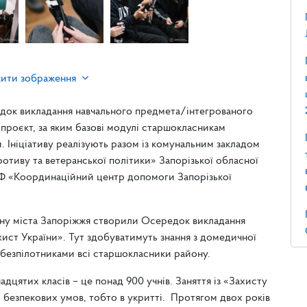
жити зображення
едок викладання навчального предмета/інтегрованого
 проєкт, за яким базові модулі старшокласникам
 Ініціативу реалізують разом із комунальним закладом
отиву та ветеранської політики» Запорізької обласної
«БФ «Координаційний центр допомоги Запорізької
ону міста Запоріжжя створили Осередок викладання
ист України». Тут здобуватимуть знання з домедичної
я безпілотниками всі старшокласники району.
дцятих класів – це понад 900 учнів. Заняття із «Захисту
 безпекових умов, тобто в укритті. Протягом двох років