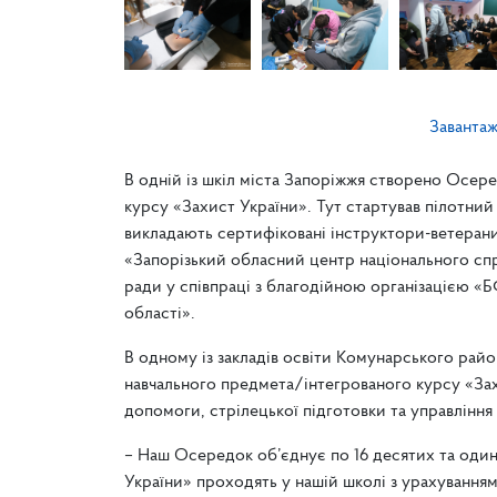
Заванта
В одній із шкіл міста Запоріжжя створено Осер
курсу «Захист України». Тут стартував пілотний
викладають сертифіковані інструктори-ветерани.
«Запорізький обласний центр національного спр
ради у співпраці з благодійною організацією 
області».
В одному із закладів освіти Комунарського рай
навчального предмета/інтегрованого курсу «Зах
допомоги, стрілецької підготовки та управлінн
– Наш Осередок об’єднує по 16 десятих та одина
України» проходять у нашій школі з урахуванням