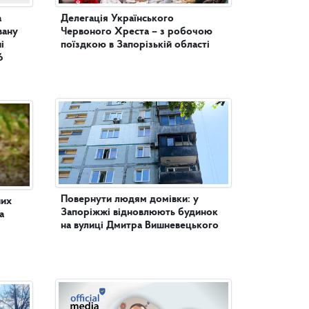
а
Делегація Українського
вану
Червоного Хреста – з робочою
поїздкою в Запорізькій області
6
Повернути людям домівки: у
них
Запоріжжі відновлюють будинок
а
на вулиці Дмитра Вишневецького