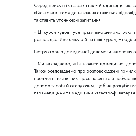
Серед присутніх на заняттях – й одинадцятиклас
військовим, тому до навчання ставиться відповід
та ставить уточнюючі запитання.
– Ці курси чудові, усе правильно демонструють
розповідає. Уже очікую й на інші курси, – поді
Інструктори з домедичної допомоги наголошують,
– Ми викладаємо, які є нюанси домедичної допо
Також розповідаємо про розповсюджені помилки т
предметі, це для них щось новеньке й небуденне
допомогу собі й оточуючим, щоб не розгубитися
парамедицини та медицини катастроф, ветеран 