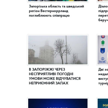
Запорізька область та шведський
Діало
регіон Вестерноррланд
підпр
поглиблюють співпрацю
перет
беру
В ЗАПОРІЖЖІ ЧЕРЕЗ
Дві з
НЕСПРИЯТЛИВІ ПОГОДНІ
медал
УМОВИ МОЖЕ ВІДЧУВАТИСЯ
висту
НЕПРИЄМНИЙ ЗАПАХ
турні