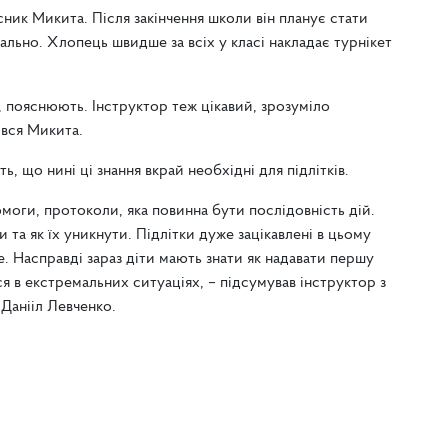
ник Микита. Після закінчення школи він планує стати
ально. Хлопець швидше за всіх у класі накладає турнікет
, пояснюють. Інструктор теж цікавий, зрозуміло
лився Микита.
 що нині ці знання вкрай необхідні для підлітків.
моги, протоколи, яка повинна бути послідовність дій.
а як їх уникнути. Підлітки дуже зацікавлені в цьому
. Насправді зараз діти мають знати як надавати першу
 в екстремальних ситуаціях, – підсумував інструктор з
Данііл Левченко.