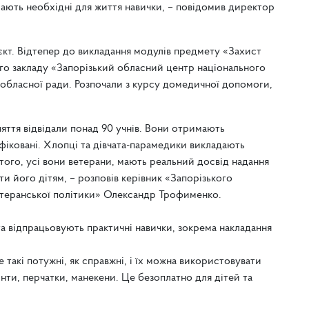
ають необхідні для життя навички, – повідомив директор
кт. Відтепер до викладання модулів предмету «Захист
го закладу «Запорізький обласний центр національного
ї обласної ради. Розпочали з курсу домедичної допомоги,
няття відвідали понад 90 учнів. Вони отримають
ифіковані. Хлопці та дівчата-парамедики викладають
ого, усі вони ветерани, мають реальний досвід надання
и його дітям, – розповів керівник «Запорізького
етеранської політики» Олександр Трофименко.
 відпрацьовують практичні навички, зокрема накладання
е такі потужні, як справжні, і їх можна використовувати
бинти, перчатки, манекени. Це безоплатно для дітей та