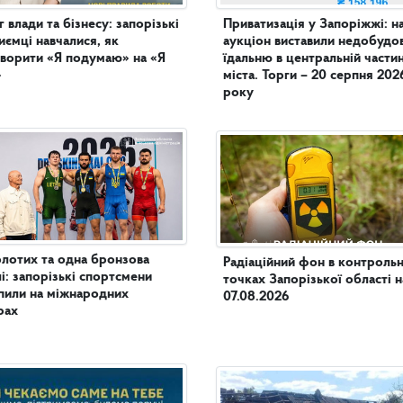
г влади та бізнесу: запорізькі
Приватизація у Запоріжжі: н
иємці навчалися, як
аукціон виставили недобудо
ворити «Я подумаю» на «Я
їдальню в центральній частині
»
міста. Торги – 20 серпня 202
року
олотих та одна бронзова
Радіаційний фон в контроль
і: запорізькі спортсмени
точках Запорізької області н
пили на міжнародних
07.08.2026
рах