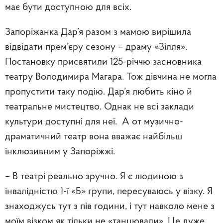
має бути доступною для всіх.
Запоріжанка Дар’я разом з мамою вирішила
відвідати прем’єру сезону – драму «Зілля».
Постановку присвятили 125-річчю засновника
театру Володимира Магара. Тож дівчина не могла
пропустити таку подію. Дар’я любить кіно й
театральне мистецтво. Однак не всі заклади
культури доступні для неї. А от музично-
драматичний театр вона вважає найбільш
інклюзивним у Запоріжжі.
– В театрі реально зручно. Я є людиною з
інвалідністю 1-ї «Б» групи, пересуваюсь у візку. Я
знаходжусь тут з пів години, і тут навколо мене з
моїм візком як тільки не «танцювали». Це дуже