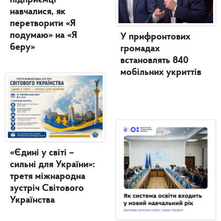
навчалися, як
перетворити «Я
подумаю» на «Я
У прифронтових
беру»
громадах
встановлять 840
мобільних укриттів
«Єдині у світі –
сильні для України»:
третя міжнародна
зустріч Світового
Українства