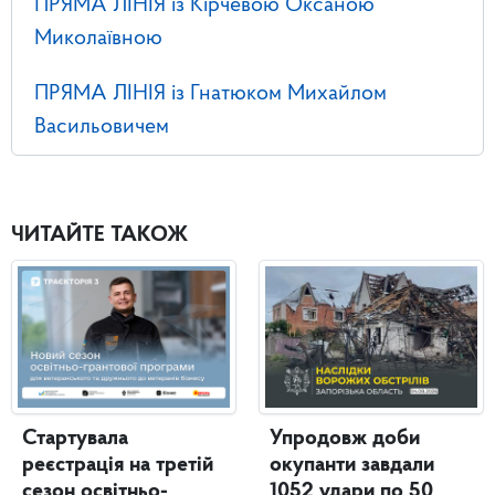
ПРЯМА ЛІНІЯ із Кірчевою Оксаною
Миколаївною
ПРЯМА ЛІНІЯ із Гнатюком Михайлом
Васильовичем
ЧИТАЙТЕ ТАКОЖ
Стартувала
Упродовж доби
реєстрація на третій
окупанти завдали
сезон освітньо-
1052 удари по 50