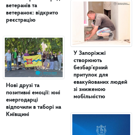
ветеранів та
ветеранок: відкрито
реєстрацію
У Запоріжжі
створюють
безбар’єрний
притулок для
евакуйованих людей
Нові друзі та
зі зниженою
позитивні емоції: юні
мобільністю
енергодарці
відпочили в таборі на
Київщині