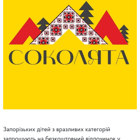
Запорізьких дітей з вразливих категорій
запрошують на безкоштовний відпочинок у