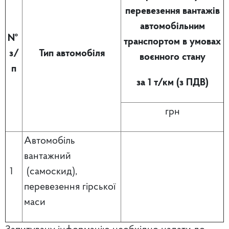
перевезення вантажів
автомобільним
№
транспортом в умовах
з/
Тип автомобіля
воєнного стану
п
за 1
т/км
(з ПДВ)
грн
Автомобіль
вантажний
1
(самоскид),
перевезення гірської
маси