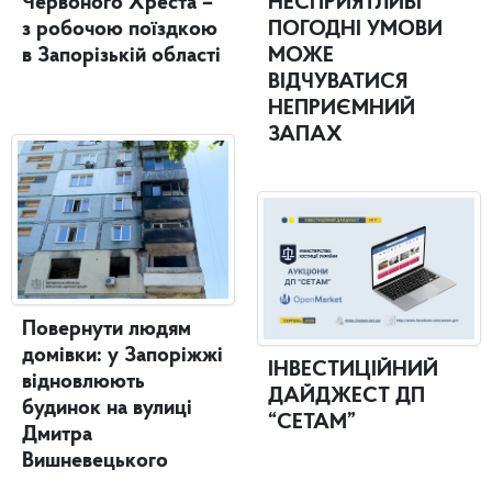
Червоного Хреста –
НЕСПРИЯТЛИВІ
з робочою поїздкою
ПОГОДНІ УМОВИ
в Запорізькій області
МОЖЕ
ВІДЧУВАТИСЯ
НЕПРИЄМНИЙ
ЗАПАХ
Повернути людям
домівки: у Запоріжжі
ІНВЕСТИЦІЙНИЙ
відновлюють
ДАЙДЖЕСТ ДП
будинок на вулиці
“СЕТАМ”
Дмитра
Вишневецького