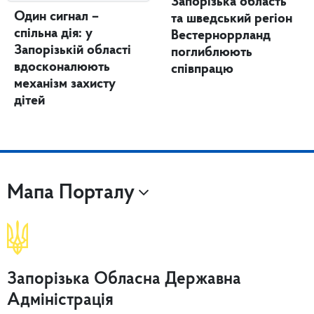
Запорізька область
Один сигнал –
та шведський регіон
спільна дія: у
Вестерноррланд
Запорізькій області
поглиблюють
вдосконалюють
співпрацю
механізм захисту
дітей
Мапа Порталу
Запорізька Обласна Державна
Адміністрація