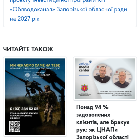
проєкту Інвестиційної програми КП
«Облводоканал» Запорізької обласної ради
на 2027 рік
ЧИТАЙТЕ ТАКОЖ
Понад 94 %
задоволених
клієнтів, але бракує
рук: як ЦНАПи
Запорізької області