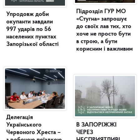
Підрозділ ГУР МО
Упродовж доби
«Стугна» запрошує
окупанти завдали
до своїх лав тих, хто
997 ударів по 56
хоче не просто бути
населених пунктах
в строю, а бути
Запорізької області
корисним і важливим
Делегація
Українського
В ЗАПОРІЖЖІ
Червоного Хреста –
ЧЕРЕЗ
з робочою поїздкою
НЕСПРИЯТЛИВІ