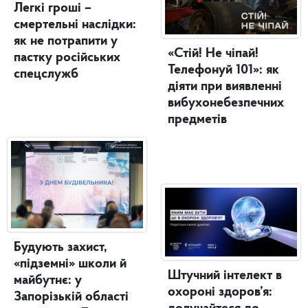
Легкі гроші –
смертельні наслідки:
як не потрапити у
«Стій! Не чіпай!
пастку російських
Телефонуй 101»: як
спецслужб
діяти при виявленні
вибухонебезпечних
предметів
Будують захист,
«підземні» школи й
Штучний інтелект в
майбутнє: у
охороні здоров’я:
Запорізькій області