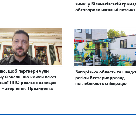
зими: у Біленьківській грома
обговорили нагальні питання
во, щоб партнери чули
Запорізька область та шведс
ну й знали, що кожен пакет
регіон Вестерноррланд
ашої ППО реально захищає
поглиблюють співпрацю
 – звернення Президента