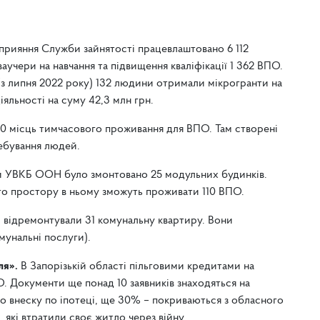
сприяння Служби зайнятості працевлаштовано 6 112
учери на навчання та підвищення кваліфікації 1 362 ВПО.
 (з липня 2022 року) 132 людини отримали мікрогранти на
іяльності на суму 42,3 млн грн.
50 місць тимчасового проживання для ВПО. Там створені
ребування людей.
мки УВКБ ООН було змонтовано 25 модульних будинків.
о простору в ньому зможуть проживати 110 ВПО.
і відремонтували 31 комунальну квартиру. Вони
мунальні послуги).
ля».
В Запорізькій області пільговими кредитами на
. Документи ще понад 10 заявників знаходяться на
о внеску по іпотеці, ще 30% – покриваються з обласного
 які втратили своє житло через війну.