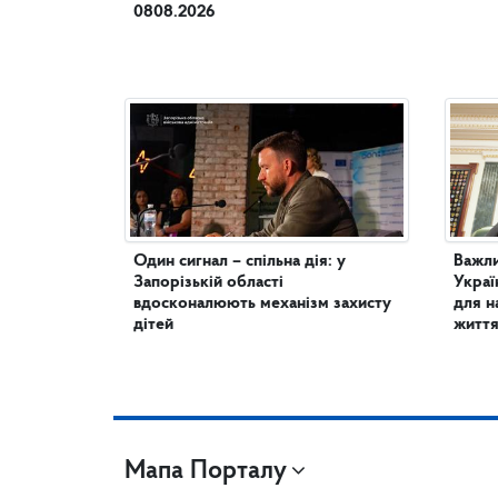
0808.2026
Один сигнал – спільна дія: у
Важли
Запорізькій області
Украї
вдосконалюють механізм захисту
для н
дітей
життя
Мапа Порталу