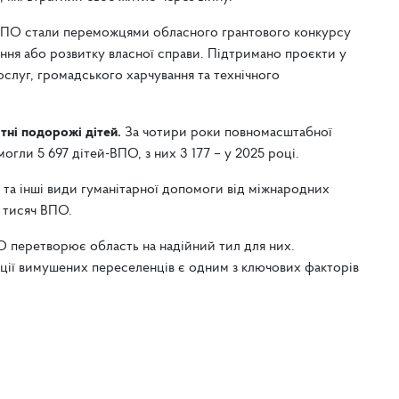
ВПО стали переможцями обласного грантового конкурсу
ння або розвитку власної справи. Підтримано проєкти у
слуг, громадського харчування та технічного
тні подорожі дітей.
За чотири роки повномасштабної
могли 5 697 дітей-ВПО, з них 3 177 – у 2025 році.
та інші види гуманітарної допомоги від міжнародних
3 тисяч ВПО.
О перетворює область на надійний тил для них.
ації вимушених переселенців є одним з ключових факторів