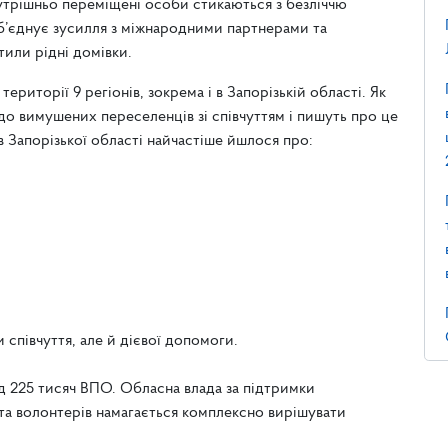
утрішньо переміщені особи стикаються з безліччю
об’єднує зусилля з міжнародними партнерами та
тили рідні домівки.
риторії 9 регіонів, зокрема і в Запорізькій області. Як
я до вимушених переселенців зі співчуттям і пишуть про це
 Запорізької області найчастіше йшлося про:
співчуття, але й дієвої допомоги.
ад 225 тисяч ВПО. Обласна влада за підтримки
 та волонтерів намагається комплексно вирішувати