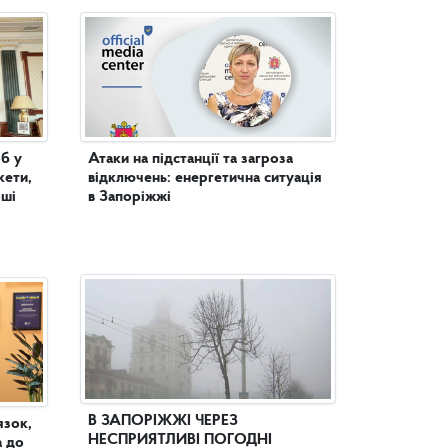
б у
Атаки на підстанції та загроза
кети,
відключень: енергетична ситуація
оші
в Запоріжжі
В ЗАПОРІЖЖІ ЧЕРЕЗ
язок,
НЕСПРИЯТЛИВІ ПОГОДНІ
а до