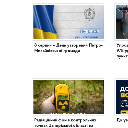
8 серпня – День утворення Петро-
Упрод
Михайлівської громади
978 у
пункт
Радіаційний фон в контрольних
До ув
точках Запорізької області на