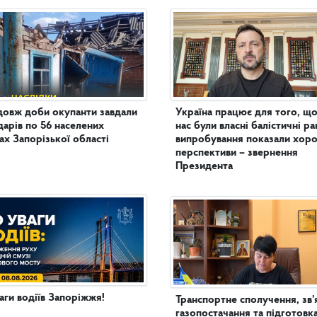
овж доби окупанти завдали
Україна працює для того, що
дарів по 56 населених
нас були власні балістичні ра
ах Запорізької області
випробування показали хор
перспективи – звернення
Президента
аги водіїв Запоріжжя!
Транспортне сполучення, зв’
газопостачання та підготовк