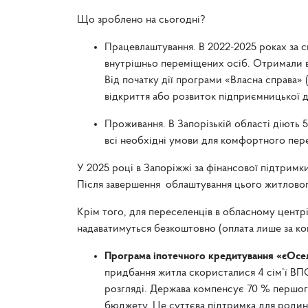
Що зроблено на сьогодні?
Працевлаштування. В 2022-2025 роках за 
внутрішньо переміщених осіб. Отримали ва
Від початку дії програми «Власна справа»
відкриття або розвиток підприємницької д
Проживання. В Запорізькій області діють 
всі необхідні умови для комфортного пе
У 2025 році в Запоріжжі за фінансової підтри
Після завершення облаштування цього житловог
Крім того, для переселенців в обласному центр
надаватимуться безкоштовно (оплата лише за ко
Програма іпотечного кредитування «єОсе
придбання житла скористалися 4 сім’ї ВПО
розгляді. Держава компенсує 70 % першог
бюджету. Це суттєва підтримка для родин,