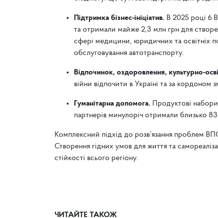
Підтримка бізнес-ініціатив.
В 2025 році 6 
та отримали майже 2,3 млн грн для створе
сфері медицини, юридичних та освітніх по
обслуговування автотранспорту.
Відпочинок, оздоровлення, культурно-осві
війни відпочити в Україні та за кордоном з
Гуманітарна допомога.
Продуктові набори 
партнерів минулоріч отримали близько 8
Комплексний підхід до розв’язання проблем ВП
Створення гідних умов для життя та самореаліз
стійкості всього регіону.
ЧИТАЙТЕ ТАКОЖ