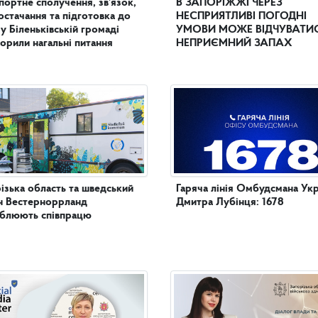
портне сполучення, зв’язок,
В ЗАПОРІЖЖІ ЧЕРЕЗ
остачання та підготовка до
НЕСПРИЯТЛИВІ ПОГОДНІ
 у Біленьківській громаді
УМОВИ МОЖЕ ВІДЧУВАТИ
орили нагальні питання
НЕПРИЄМНИЙ ЗАПАХ
ізька область та шведський
Гаряча лінія Омбудсмана Укр
н Вестерноррланд
Дмитра Лубінця: 1678
иблюють співпрацю