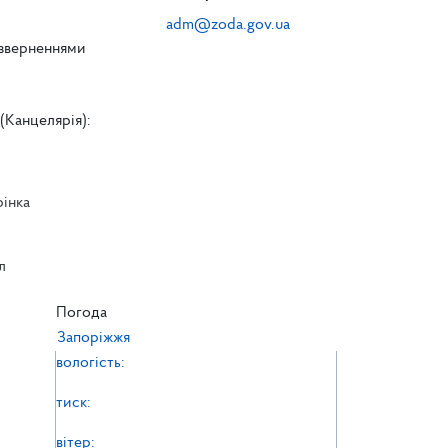
adm@zoda.gov.ua
 зверненнями
(Канцелярія):
рінка
л
л
Погода
Запоріжжя
вологість:
тиск:
вітер: