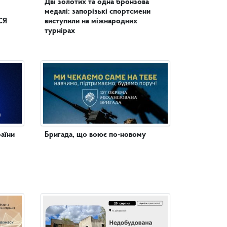
Дві золотих та одна бронзова
медалі: запорізькі спортсмени
СЯ
виступили на міжнародних
турнірах
аїни
Бригада, що воює по-новому