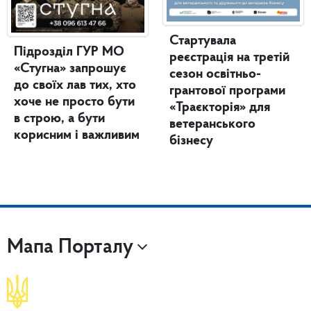
Стартувала
Підрозділ ГУР МО
реєстрація на третій
«Стугна» запрошує
сезон освітньо-
до своїх лав тих, хто
грантової програми
хоче не просто бути
«Траєкторія» для
в строю, а бути
ветеранського
корисним і важливим
бізнесу
Мапа Порталу