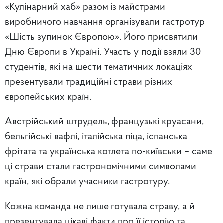
«Кулінарний хаб»
разом із майстрами
виробничого навчання організували гастротур
«Шість зупинок Європою». Його присвятили
Дню Європи в Україні. Участь у події взяли 30
студентів, які на шести тематичних локаціях
презентували традиційні страви різних
європейських країн.
Австрійський штрудель, французькі круасани,
бельгійські вафлі, італійська піца, іспанська
фрітата та українська котлета по-київськи – саме
ці страви стали гастрономічними символами
країн, які обрали учасники гастротуру.
Кожна команда не лише готувала страву, а й
презентувала цікаві факти про її історію та