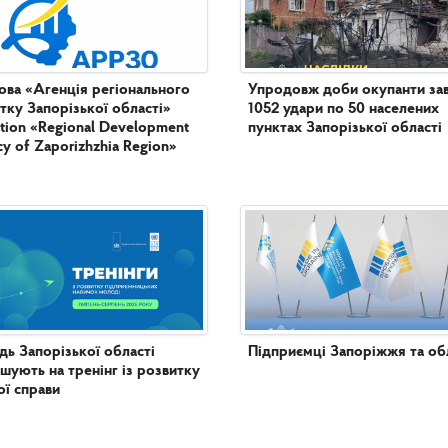
ова «Агенція регіонального
Упродовж доби окупанти за
тку Запорізької області»
1052 удари по 50 населених
tution «Regional Development
пунктах Запорізької області
y of Zaporizhzhia Region»
ь Запорізької області
Підприємці Запоріжжя та обл
шують на тренінг із розвитку
ої справи