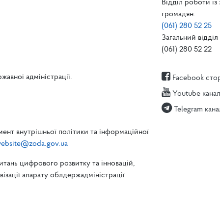
Відділ роботи із
громадян:
(061) 280 52 25
Загальний відділ 
(061) 280 52 22
жавної адміністрації.
Facebook сто
Youtube кана
Telegram кана
ент внутрішньої політики та інформаційної
ebsite@zoda.gov.ua
питань цифрового розвитку та інновацій,
зації апарату облдержадміністрації