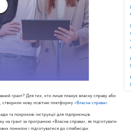
авний грант? Для тих, хто лише планує власну справу або
ну, створили нову освітню платформу
«Власна справа».
ади та покрокові інструкції для підприємців.
у на грант за програмою «Власна справа», як підготувати
ових помилок і підготуватися до співбесіди.