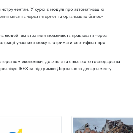
струментам. У курсі є модулі про автоматизацію
ння клієнтів через інтернет та організацію бізнес-
 на людей, які втратили можливість працювати через
реєстрації учасники можуть отримати сертифікат про
істерством економіки, довкілля та сільського господарства
у реалізує IREX за підтримки Державного департаменту