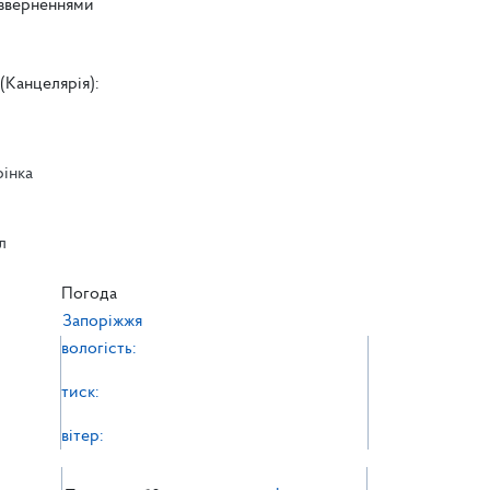
 зверненнями
(Канцелярія):
рінка
л
л
Погода
Запоріжжя
вологість:
тиск:
вітер: