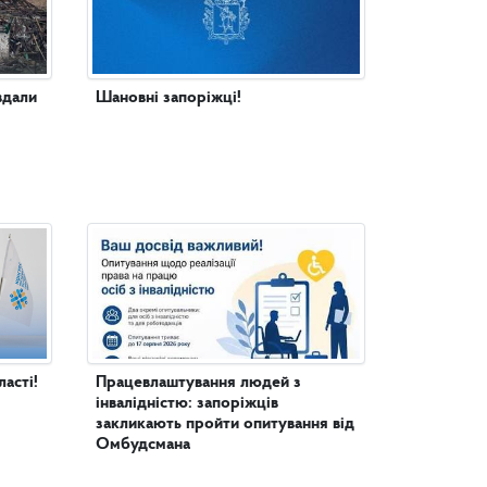
вдали
Шановні запоріжці!
асті!
Працевлаштування людей з
інвалідністю: запоріжців
закликають пройти опитування від
Омбудсмана