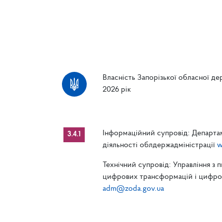
Власність Запорізької обласної дер
2026 рік
Інформаційний супровід: Департам
3.4.1
діяльності облдержадміністрації
w
Технічний супровід: Управління з 
цифрових трансформацій і цифрові
adm@zoda.gov.ua