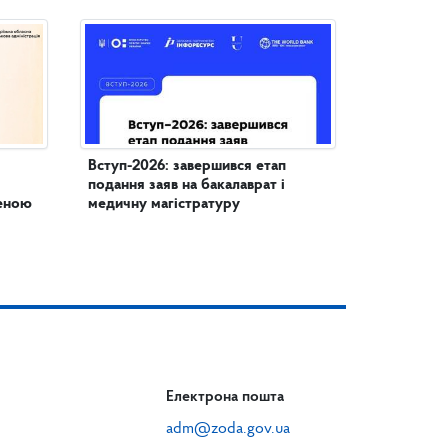
Вступ-2026: завершився етап
подання заяв на бакалаврат і
женою
медичну магістратуру
Електрона пошта
adm@zoda.gov.ua