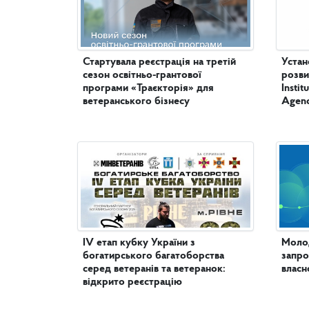
Стартувала реєстрація на третій
Устан
сезон освітньо-грантової
розви
програми «Траєкторія» для
Insti
ветеранського бізнесу
Agenc
IV етап кубку України з
Молод
богатирського багатоборства
запро
серед ветеранів та ветеранок:
власн
відкрито реєстрацію