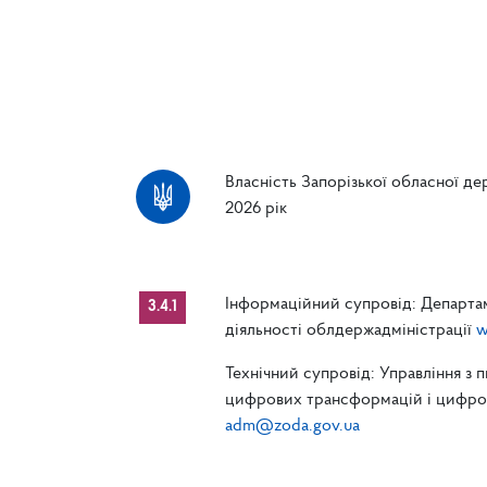
Власність Запорізької обласної дер
2026 рік
Інформаційний супровід: Департам
3.4.1
діяльності облдержадміністрації
w
Технічний супровід: Управління з 
цифрових трансформацій і цифрові
adm@zoda.gov.ua