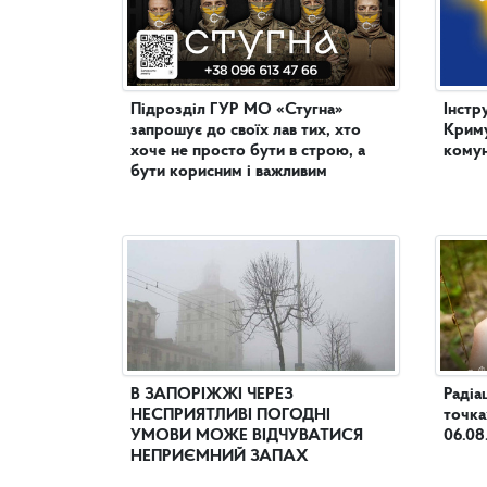
Підрозділ ГУР МО «Стугна»
Інстр
запрошує до своїх лав тих, хто
Криму
хоче не просто бути в строю, а
комун
бути корисним і важливим
В ЗАПОРІЖЖІ ЧЕРЕЗ
Радіа
НЕСПРИЯТЛИВІ ПОГОДНІ
точка
УМОВИ МОЖЕ ВІДЧУВАТИСЯ
06.08
НЕПРИЄМНИЙ ЗАПАХ