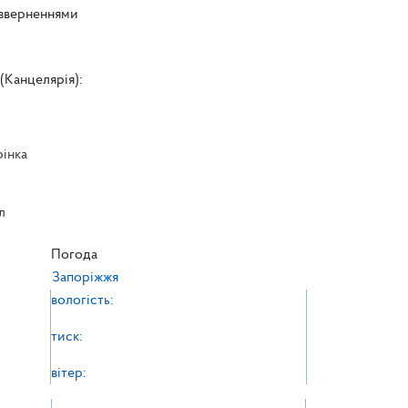
 зверненнями
(Канцелярія):
рінка
л
л
Погода
Запоріжжя
вологість:
тиск:
вітер: