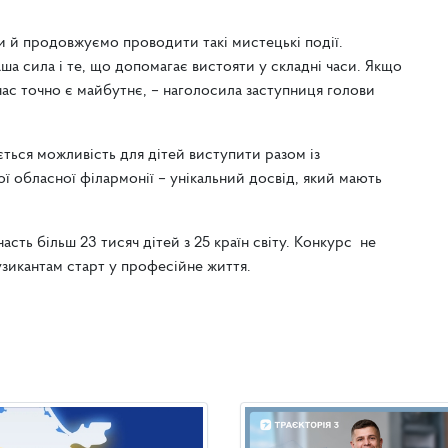
ни й продовжуємо проводити такі мистецькі події.
аша сила і те, що допомагає вистояти у складні часи. Якщо
 нас точно є майбутнє, – наголосила заступниця голови
ться можливість для дітей виступити разом із
 обласної філармонії – унікальний досвід, який мають
асть більш 23 тисяч дітей з 25 країн світу. Конкурс не
узикантам старт у професійне життя.