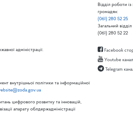
Відділ роботи із
громадян:
(061) 280 52 25
Загальний відділ 
(061) 280 52 22
жавної адміністрації.
Facebook сто
Youtube кана
Telegram кана
ент внутрішньої політики та інформаційної
ebsite@zoda.gov.ua
питань цифрового розвитку та інновацій,
зації апарату облдержадміністрації