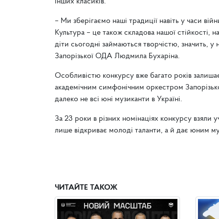
інших класиків.
– Ми зберігаємо наші традиції навіть у часи вій
Культура – це також складова нашої стійкості, н
діти сьогодні займаються творчістю, значить, у
Запорізької ОДА Людмила Бухаріна.
Особливістю конкурсу вже багато років залишає
академічним симфонічним оркестром Запорізької
далеко не всі юні музиканти в Україні.
За 23 роки в різних номінаціях конкурсу взяли уч
лише відкриває молоді таланти, а й дає юним м
ЧИТАЙТЕ ТАКОЖ