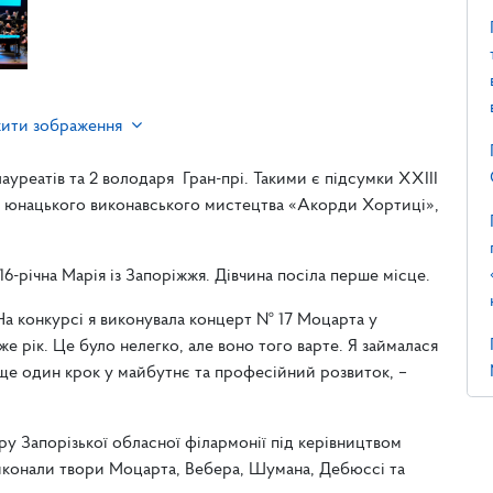
жити зображення
лауреатів та 2 володаря Гран-прі. Такими є підсумки ХХІІІ
 юнацького виконавського мистецтва «Акорди Хортиці»,
-річна Марія із Запоріжжя. Дівчина посіла перше місце.
а конкурсі я виконувала концерт № 17 Моцарта у
е рік. Це було нелегко, але воно того варте. Я займалася
 ще один крок у майбутнє та професійний розвиток, –
у Запорізької обласної філармонії під керівництвом
иконали твори Моцарта, Вебера, Шумана, Дебюссі та