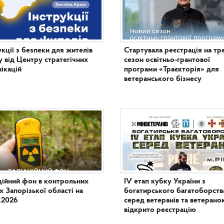
укції з безпеки для жителів
Стартувала реєстрація на тр
 від Центру стратегічних
сезон освітньо-грантової
ікацій
програми «Траєкторія» для
ветеранського бізнесу
ційний фон в контрольних
IV етап кубку України з
х Запорізької області на
богатирського багатоборств
.2026
серед ветеранів та ветеранок
відкрито реєстрацію