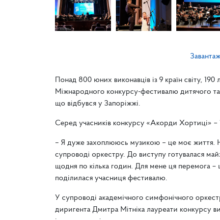
Заванта
Понад 800 юних виконавців із 9 країн світу, 190 
Міжнародного конкурсу-фестивалю дитячого та
що відбувся у Запоріжжі.
Серед учасників конкурсу «Акорди Хортиці» – 16
– Я дуже захоплююсь музикою – це моє життя. Н
супроводі оркестру. До виступу готувалася майж
щодня по кілька годин. Для мене ця перемога –
поділилася учасниця фестивалю.
У супроводі академічного симфонічного оркестр
диригента Дмитра Мітніка лауреати конкурсу в