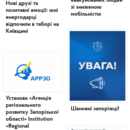
евакуйованих людей
Нові друзі та
зі зниженою
позитивні емоції: юні
мобільністю
енергодарці
відпочили в таборі на
Київщині
Установа «Агенція
регіонального
Шановні запоріжці!
розвитку Запорізької
області» Institution
«Regional